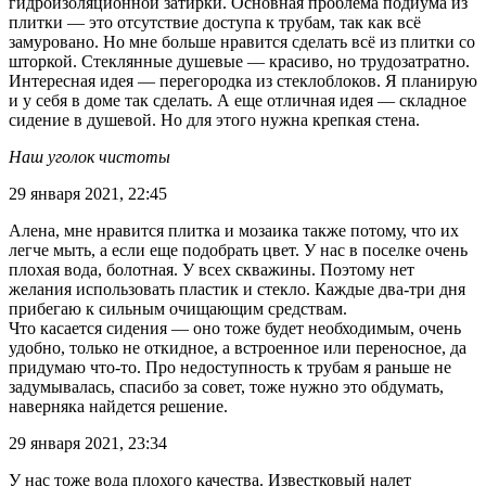
гидроизоляционной затирки. Основная проблема подиума из
плитки — это отсутствие доступа к трубам, так как всё
замуровано. Но мне больше нравится сделать всё из плитки со
шторкой. Стеклянные душевые — красиво, но трудозатратно.
Интересная идея — перегородка из стеклоблоков. Я планирую
и у себя в доме так сделать. А еще отличная идея — складное
сидение в душевой. Но для этого нужна крепкая стена.
Наш уголок чистоты
29 января 2021, 22:45
Алена, мне нравится плитка и мозаика также потому, что их
легче мыть, а если еще подобрать цвет. У нас в поселке очень
плохая вода, болотная. У всех скважины. Поэтому нет
желания использовать пластик и стекло. Каждые два-три дня
прибегаю к сильным очищающим средствам.
Что касается сидения — оно тоже будет необходимым, очень
удобно, только не откидное, а встроенное или переносное, да
придумаю что-то. Про недоступность к трубам я раньше не
задумывалась, спасибо за совет, тоже нужно это обдумать,
наверняка найдется решение.
29 января 2021, 23:34
У нас тоже вода плохого качества. Известковый налет