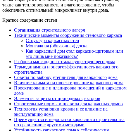
такие как теплопроводность и влагопоглощение, чтобы
обеспечить оптимальный микроклимат внутри дома.
Краткое содержание статьи
Организация строительного лагеря
Технические моменты сооружения стенового каркаса
Структура каркасных стен
Монтажная (обвязочная) доска
Как каркасный дом стал каркасно-щитовым или
это лишь мне показалось?
Разборка мансардного этажа существующего дома
Термодинамика и энергоэффективность каркасного
строительства
Советы по выбору утеплителя для каркасного дома
Влияние климата на проектирование каркасного дома
Проектирование и планировка помещений в каркасном
доме
Элементы защиты от природных факторов
Строительные нормы и правила для каркасных домов
Технология установки кровли и ее влияние на
эксплуатацию дома
Преимущества и недостатки каркасного строительства
по сравнению с другими методами
Устойчивость каркасного дома к сейсмическим