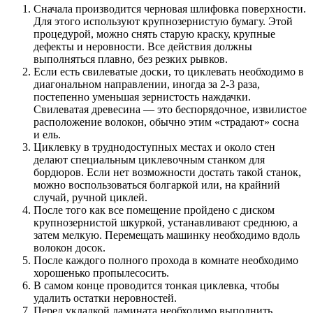
Сначала производится черновая шлифовка поверхности.
Для этого используют крупнозернистую бумагу. Этой
процедурой, можно снять старую краску, крупные
дефекты и неровности. Все действия должны
выполняться плавно, без резких рывков.
Если есть свилеватые доски, то циклевать необходимо в
диагональном направлении, иногда за 2-3 раза,
постепенно уменьшая зернистость наждачки.
Свилеватая древесина — это беспорядочное, извилистое
расположение волокон, обычно этим «страдают» сосна
и ель.
Циклевку в труднодоступных местах и около стен
делают специальным циклевочным станком для
бордюров. Если нет возможности достать такой станок,
можно воспользоваться болгаркой или, на крайний
случай, ручной циклей.
После того как все помещение пройдено с диском
крупнозернистой шкуркой, устанавливают среднюю, а
затем мелкую. Перемещать машинку необходимо вдоль
волокон досок.
После каждого полного прохода в комнате необходимо
хорошенько пропылесосить.
В самом конце проводится тонкая циклевка, чтобы
удалить остатки неровностей.
Перед укладкой ламината необходимо выполнить