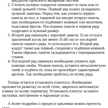
аккуратно проклеить малярным скотчем.
Стелить половое покрытие начинают от окна или от
самой дальней стены. Первый ряд нужно укладывать
цельной ламелью. Перед тем, как уложить первую
панель на пол, в торцевой паз вводят вторую панель,
при необходимости подбивают киянкой или молотком,
подставив брусок. Последнюю панель в первом ряду
подрезают в нужный размер.
Второй ряд начинаем с короткой ламели. Если остался
приличный кусок (не менее 35-40 см) от последней
панели первого ряда, то используют его. Второй ряд
кладут также как первый, соединяя и подбивая киянкой.
Таким образом, панели укладываются с перекрыванием
стыков.
Последний ряд ламината необходимо уложить при
помощи скобы. Уложив панель, вставить металлическую
скобу и подбить ее, пока не произойдет характерный
щелчок. Так необходимо пройтись по всему ряду.
Теперь остается установить плинтуса. Необходимо
произвести разметку по всей стене, закрепить монтажную
планку по всему периметру. Установить плинтус вставить
заглушки, внутренние и наружные углы.
А более подробно о процессе циклевки можно прочесть
здесь.