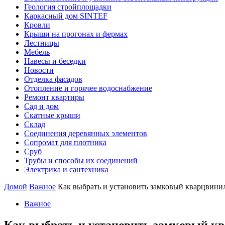
Геология стройплощадки
Каркасный дом SINTEF
Кровли
Крыши на прогонах и фермах
Лестницы
Мебель
Навесы и беседки
Новости
Отделка фасадов
Отопление и горячее водоснабжение
Ремонт квартиры
Сад и дом
Скатные крыши
Склад
Соединения деревянных элементов
Сопромат для плотника
Сруб
Трубы и способы их соединений
Электрика и сантехника
Домой
Важное
Как выбрать и установить замковый кварцвин
Важное
Как выбрать и установить замковый к