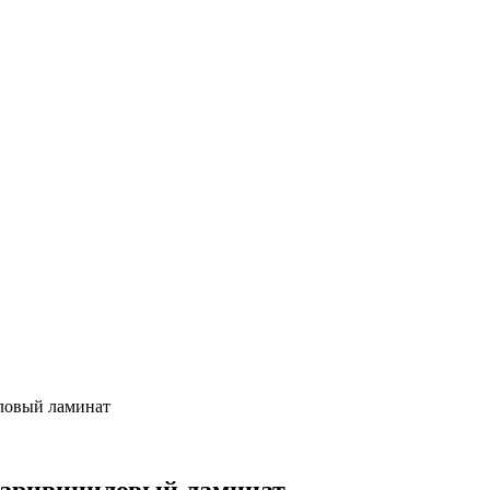
иловый ламинат
варцвиниловый ламинат