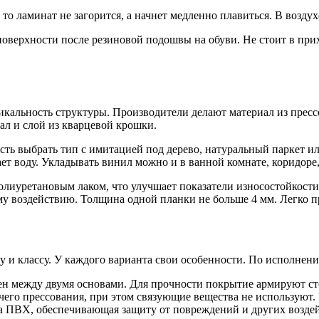
то ламинат не загорится, а начнет медленно плавиться. В возду
 поверхности после резиновой подошвы на обуви. Не стоит в пр
кальность структуры. Производители делают материал из прес
л и слой из кварцевой крошки.
ть выбрать тип с имитацией под дерево, натуральный паркет ил
т воду. Укладывать винил можно и в ванной комнате, коридоре,
лиуретановым лаком, что улучшает показатели износостойкости.
 воздействию. Толщина одной планки не больше 4 мм. Легко пр
у и классу. У каждого варианта свои особенности. По исполнени
ен между двумя основами. Для прочности покрытие армируют ст
его прессования, при этом связующие вещества не используют.
 ПВХ, обеспечивающая защиту от повреждений и других воздей