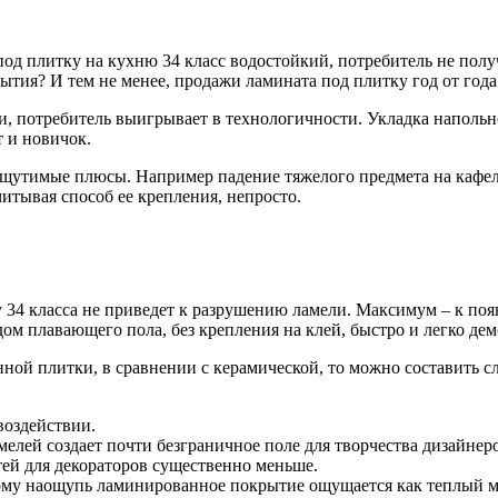
 под плитку на кухню 34 класс водостойкий, потребитель не пол
рытия? И тем не менее, продажи ламината под плитку год от год
 потребитель выигрывает в технологичности. Укладка напольно
 и новичок.
ощутимые плюсы. Например падение тяжелого предмета на кафель
итывая способ ее крепления, непросто.
у 34 класса не приведет к разрушению ламели. Максимум – к по
м плавающего пола, без крепления на клей, быстро и легко дем
ной плитки, в сравнении с керамической, то можно составить 
воздействии.
елей создает почти безграничное поле для творчества дизайнер
тей для декораторов существенно меньше.
ому наощупь ламинированное покрытие ощущается как теплый ма