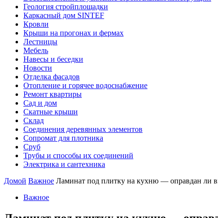
Геология стройплощадки
Каркасный дом SINTEF
Кровли
Крыши на прогонах и фермах
Лестницы
Мебель
Навесы и беседки
Новости
Отделка фасадов
Отопление и горячее водоснабжение
Ремонт квартиры
Сад и дом
Скатные крыши
Склад
Соединения деревянных элементов
Сопромат для плотника
Сруб
Трубы и способы их соединений
Электрика и сантехника
Домой
Важное
Ламинат под плитку на кухню — оправдан ли 
Важное
Ламинат под плитку на кухню — оправ