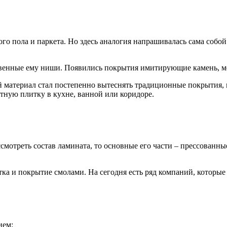
го пола и паркета. Но здесь аналогия напрашивалась сама собой:
ственные ему ниши. Появились покрытия имитирующие камень, м
материал стал постепенно вытеснять традиционные покрытия, 
тную плитку в кухне, ванной или коридоре.
ссмотреть состав ламината, то основные его части – прессованн
тка и покрытие смолами. На сегодня есть ряд компаний, котор
ием;