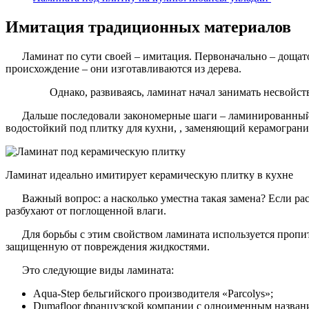
Имитация традиционных материалов
Ламинат по сути своей – имитация. Первоначально – дощато
происхождение – они изготавливаются из дерева.
Однако, развиваясь, ламинат начал занимать несвой
Дальше последовали закономерные шаги – ламинированный 
водостойкий под плитку для кухни, , заменяющий керамограни
Ламинат идеально имитирует керамическую плитку в кухне
Важный вопрос: а насколько уместна такая замена? Если ра
разбухают от поглощенной влаги.
Для борьбы с этим свойством ламината используется пропи
защищенную от повреждения жидкостями.
Это следующие виды ламината:
Aqua-Step бельгийского производителя «Parcolys»;
Dumafloor французской компании с одноименным назван