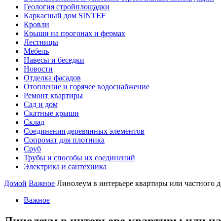
Геология стройплощадки
Каркасный дом SINTEF
Кровли
Крыши на прогонах и фермах
Лестницы
Мебель
Навесы и беседки
Новости
Отделка фасадов
Отопление и горячее водоснабжение
Ремонт квартиры
Сад и дом
Скатные крыши
Склад
Соединения деревянных элементов
Сопромат для плотника
Сруб
Трубы и способы их соединений
Электрика и сантехника
Домой
Важное
Линолеум в интерьере квартиры или частного 
Важное
Линолеум в интерьере квартиры или ча