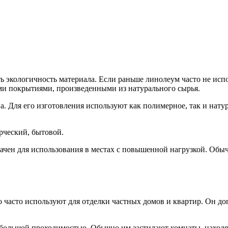
экологичность материала. Если раньше линолеум часто не испол
и покрытиями, произведенными из натурального сырья.
а. Для его изготовления используют как полимерное, так и на
рческий, бытовой.
чен для использования в местах с повышенной нагрузкой. Обыч
о часто используют для отделки частных домов и квартир. Он 
ебольшой проходимостью. Обычно им застилают комнаты, находя