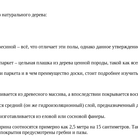
 натурального дерева:
весиной – всё, что отличает эти полы, однако данное утвержден
паркет – цельная плашка из дерева ценной породы, такой как ясе
 паркета и в чем преимущество доски, стоит подробнее изучить 
ается из древесного массива, а впоследствии покрывается воск
тся средний (он же гидроизоляционный) слой, предназначенный 
 изготавливается из еловой или сосновой фанеры.
ширина соотносятся примерно как 2,5 метра на 15 сантиметров. 
х покрытия предусмотрены гребни и пазы.