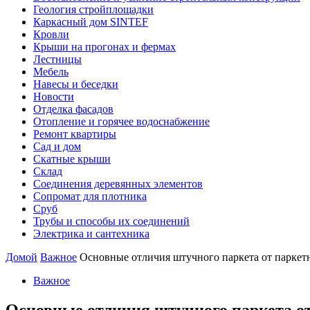
Геология стройплощадки
Каркасный дом SINTEF
Кровли
Крыши на прогонах и фермах
Лестницы
Мебель
Навесы и беседки
Новости
Отделка фасадов
Отопление и горячее водоснабжение
Ремонт квартиры
Сад и дом
Скатные крыши
Склад
Соединения деревянных элементов
Сопромат для плотника
Сруб
Трубы и способы их соединений
Электрика и сантехника
Домой
Важное
Основные отличия штучного паркета от паркет
Важное
Основные отличия штучного паркета от