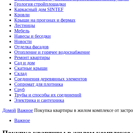
Геология стройплощадки
Каркасный дом SINTEF
Кровли
Крыши на прогонах и фермах
Лестницы
Мебель
Навесы и беседки
Новости
Отделка фасадов
Отопление и горячее водоснабжение
Ремонт квартиры
Сад и дом
Скатные крыши
Склад
Соединения деревянных элементов
Сопромат для плотника
Сруб
Трубы и способы их соединений
Электрика и сантехника
Домой
Важное
Покупка квартиры в жилом комплексе от застр
Важное
Покупка квартиры в жилом комплексе 