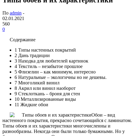
По
admin
-
02.01.2021
560
0
Содержание
1
Типы настенных покрытий
2
Дань традиции
3
Находка для любителей картинок
4
Текстиль – незабытое прошлое
5
Флизелин – как минимум, интересно
6
Натуральные – экологичны но не дешевы.
7
Многоликий винил
8
Акрил или винил наоборот
9
Стеклоткань – броня для стен
10
Металлизированные виды
11
Жидкие обои
Обои – вид
настенного покрытия, прекрасно сочетающийся с ламинатом.
Типы обоев и их характеристики многочисленны и
разнообразны. Некогда они были только бумажными. Но у