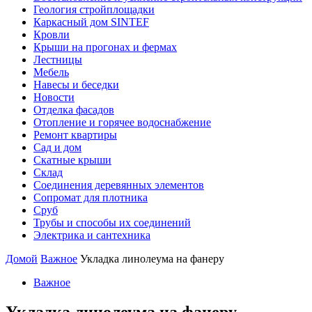
Геология стройплощадки
Каркасный дом SINTEF
Кровли
Крыши на прогонах и фермах
Лестницы
Мебель
Навесы и беседки
Новости
Отделка фасадов
Отопление и горячее водоснабжение
Ремонт квартиры
Сад и дом
Скатные крыши
Склад
Соединения деревянных элементов
Сопромат для плотника
Сруб
Трубы и способы их соединений
Электрика и сантехника
Домой
Важное
Укладка линолеума на фанеру
Важное
Укладка линолеума на фанеру