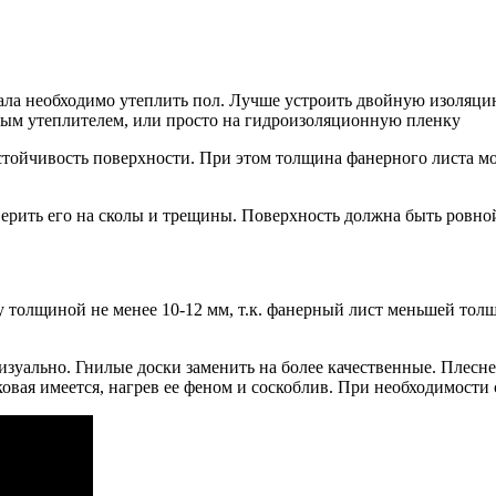
ала необходимо утеплить пол. Лучше устроить двойную изоляци
вым утеплителем, или просто на гидроизоляционную пленку
стойчивость поверхности. При этом толщина фанерного листа мож
ерить его на сколы и трещины. Поверхность должна быть ровно
 толщиной не менее 10-12 мм, т.к. фанерный лист меньшей тол
изуально. Гнилые доски заменить на более качественные. Плес
ковая имеется, нагрев ее феном и соскоблив. При необходимости 