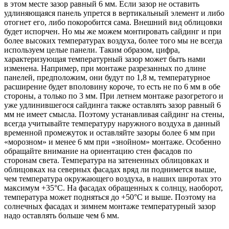
в этом месте зазор равный 6 мм. Если зазор не оставить
удлиняющаяся панель упрется в вертикальный элемент и либо
отогнет его, либо покоробится сама. Внешний вид облицовки
будет испорчен. Но мы же можем монтировать сайдинг и при
более высоких температурах воздуха, более того мы не всегда
используем целые панели. Таким образом, цифра,
характеризующая температурный зазор может быть нами
изменена. Например, при монтаже разрезанных по длине
панелей, предположим, они будут по 1,8 м, температурное
расширение будет вполовину короче, то есть не по 6 мм в обе
стороны, а только по 3 мм. При летнем монтаже разогретого и
уже удлинившегося сайдинга также оставлять зазор равный 6
мм не имеет смысла. Поэтому устанавливая сайдинг на стены,
всегда учитывайте температуру наружного воздуха в данный
временной промежуток и оставляйте зазоры более 6 мм при
«морозном» и менее 6 мм при «знойном» монтаже. Особенно
обращайте внимание на ориентацию стен фасадов по
сторонам света. Температура на затененных облицовках и
облицовках на северных фасадах вряд ли поднимется выше,
чем температура окружающего воздуха, в наших широтах это
максимум +35°С. На фасадах обращенных к солнцу, наоборот,
температура может подняться до +50°С и выше. Поэтому на
солнечных фасадах и зимнем монтаже температурный зазор
надо оставлять больше чем 6 мм.