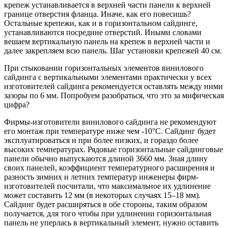
крепеж устанавливается в верхней части панели к верхней
границе отверстия фланца. Иначе, как его повесишь?
Остальные крепежи, как и в горизонтальном сайдинге,
устанавливаются посредине отверстий. Иными словами
вешаем вертикальную панель на крепеж в верхней части и
далее закрепляем всю панель. Шаг установки крепежей 40 см.
При стыковании горизонтальных элементов винилового
сайдинга с вертикальными элементами практически у всех
изготовителей сайдинга рекомендуется оставлять между ними
зазоры по 6 мм. Попробуем разобраться, что это за мифическая
цифра?
Фирмы-изготовители винилового сайдинга не рекомендуют
его монтаж при температуре ниже чем -10°С. Сайдинг будет
эксплуатироваться и при более низких, и гораздо более
высоких температурах. Рядовые горизонтальные сайдинговые
панели обычно выпускаются длиной 3660 мм. Зная длину
своих панелей, коэффициент температурного расширения и
разность зимних и летних температур инженеры фирм-
изготовителей посчитали, что максимальное их удлинение
может составить 12 мм (в некоторых случаях 15–18 мм).
Сайдинг будет расширяться в обе стороны, таким образом
получается, для того чтобы при удлинении горизонтальная
панель не уперлась в вертикальный элемент, нужно оставить