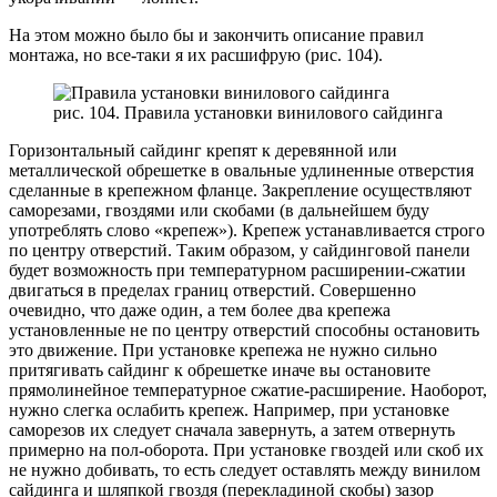
На этом можно было бы и закончить описание правил
монтажа, но все-таки я их расшифрую (рис. 104).
рис. 104. Правила установки винилового сайдинга
Горизонтальный сайдинг крепят к деревянной или
металлической обрешетке в овальные удлиненные отверстия
сделанные в крепежном фланце. Закрепление осуществляют
саморезами, гвоздями или скобами (в дальнейшем буду
употреблять слово «крепеж»). Крепеж устанавливается строго
по центру отверстий. Таким образом, у сайдинговой панели
будет возможность при температурном расширении-сжатии
двигаться в пределах границ отверстий. Совершенно
очевидно, что даже один, а тем более два крепежа
установленные не по центру отверстий способны остановить
это движение. При установке крепежа не нужно сильно
притягивать сайдинг к обрешетке иначе вы остановите
прямолинейное температурное сжатие-расширение. Наоборот,
нужно слегка ослабить крепеж. Например, при установке
саморезов их следует сначала завернуть, а затем отвернуть
примерно на пол-оборота. При установке гвоздей или скоб их
не нужно добивать, то есть следует оставлять между винилом
сайдинга и шляпкой гвоздя (перекладиной скобы) зазор