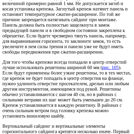
величиной примерно равной 1 мм. Не допускается загиб и
косая установка крепежа. Загнутый крепеж натянет панель и
остановит температурное сжатие-расширение. По той же
причине запрещается натягивать сайдинг при монтаже.
Панель должна быть полностью защелкнута в замок
предыдущей панели и в свободном состоянии закреплена к
обрешетке. Если будете чрезмерно тянуть панель, например,
для выравнивания горизонта, то заклините замок, то есть
увеличите в нем силы трения и панели уже не будут иметь
свободы передвижения при сжатии-расширении.
Для того чтобы крепежи всегда попадали в центр отверстий
лучше использовать решетины шириной 60 мм (
рис. 105
).
Если будут применены более узкие решетины, то в тех местах,
где крепеж не будет попадать в центр отверстия на фланце,
нужно удлинить отверстие просекателем, дрелью или любым
другим инструментом, имеющимся под рукой. Решетины
обычно устанавливаются с шагом 40 см, но в районах с
сильными ветрами их шаг может быть уменьшен до 20 см.
Крепеж устанавливается в каждую решетину. В районах с
очень сильным ветром под головку крепежа можно
установить виниловую шайбу.
Вертикальный сайдинг и вертикальные элементы
горизонтального сайдинга крепятся несколько иначе. Первый