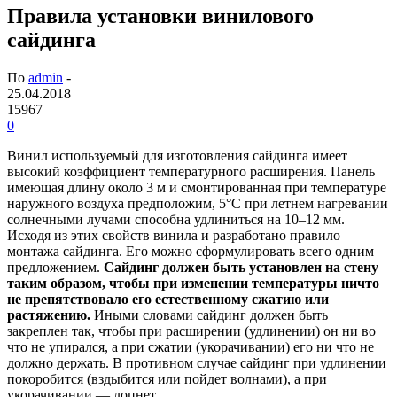
Правила установки винилового
сайдинга
По
admin
-
25.04.2018
15967
0
Винил используемый для изготовления сайдинга имеет
высокий коэффициент температурного расширения. Панель
имеющая длину около 3 м и смонтированная при температуре
наружного воздуха предположим, 5°С при летнем нагревании
солнечными лучами способна удлиниться на 10–12 мм.
Исходя из этих свойств винила и разработано правило
монтажа сайдинга. Его можно сформулировать всего одним
предложением.
Сайдинг должен быть установлен на стену
таким образом, чтобы при изменении температуры ничто
не препятствовало его естественному сжатию или
растяжению.
Иными словами сайдинг должен быть
закреплен так, чтобы при расширении (удлинении) он ни во
что не упирался, а при сжатии (укорачивании) его ни что не
должно держать. В противном случае сайдинг при удлинении
покоробится (вздыбится или пойдет волнами), а при
укорачивании — лопнет.