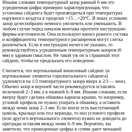
Иными словами температурный зазор равный 6 мм это
усредненная цифра примерно характеризующая, что
установка сайдинга будет производиться при температурах
наружного воздуха в пределах +15…+20°С. В иных условиях
зазор целесообразно немного увеличить или уменьшить. В
любом случае перед началом монтажа прочтите инструкцию
фирмы-изготовителя. Они используют винил разного состава
и коэффициенты температурного расширения могут слегка
различаться. Если в инструкции ничего не указано, то
руководствуйтесь усредненным температурным зазором (6
мм) и здравым смыслом. Не такой уж он и страшный этот
сайдинг, чтобы не предсказать его поведение.
Считается, что вертикальный виниловый сайдинг (и
вертикальные элементы горизонтального сайдинга)
удлиняется на 1/3 температурного зазора вверх и 2/3 — вниз.
Обычно зазор в верхней части рекомендуется оставлять
величиной 2–3 мм, а в нижней 6–9 мм. Иными словами, если
вверху будет сделана обшивка карниза крыши, то например,
угловой профиль не нужно упирать в обшивку, а оставить
между ними зазор 2–3 мм. Если внизу есть выступающий
цоколь, крыльцо или пол веранды, то низ углового профиля
(или другого вертикального элемента) нужно не доводить до
преграды оставляя между ними 6–9 мм. Вероятно, вы
заметили, что приведенные цифры в сумме дают меньший