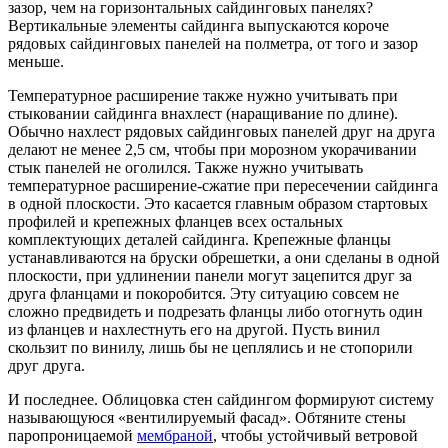
зазор, чем на горизонтальных сайдинговых панелях?
Вертикальные элементы сайдинга выпускаются короче
рядовых сайдинговых панелей на полметра, от того и зазор
меньше.
Температурное расширение также нужно учитывать при
стыковании сайдинга внахлест (наращивание по длине).
Обычно нахлест рядовых сайдинговых панелей друг на друга
делают не менее 2,5 см, чтобы при морозном укорачивании
стык панелей не оголился. Также нужно учитывать
температурное расширение-сжатие при пересечении сайдинга
в одной плоскости. Это касается главным образом стартовых
профилей и крепежных фланцев всех остальных
комплектующих деталей сайдинга. Крепежные фланцы
устанавливаются на бруски обрешетки, а они сделаны в одной
плоскости, при удлинении панели могут зацепится друг за
друга фланцами и покоробится. Эту ситуацию совсем не
сложно предвидеть и подрезать фланцы либо отогнуть один
из фланцев и нахлестнуть его на другой. Пусть винил
скользит по винилу, лишь бы не цеплялись и не стопорили
друг друга.
И последнее. Облицовка стен сайдингом формируют систему
называющуюся «вентилируемый фасад». Обтяните стены
паропроницаемой
мембраной
, чтобы устойчивый ветровой