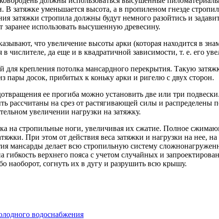
лусковородень должны использоваться высушенные пиломатериалы
. В затяжке уменьшается высота, а в пропиленом гнезде стропи
ия затяжки стропила должны будут немного разойтись и задави
 заранее использовать высушенную древесину.
азывают, что увеличение высоты арки (которая находится в зна
я в числителе, да еще и в квадратичной зависимости, т. е. его 
ой для крепления потолка мансардного перекрытия. Такую затя
з пары досок, прибитых к коньку арки и ригелю с двух сторон.
твращения ее прогиба можно установить две или три подвески. 
ть рассчитаны на срез от растягивающей силы и распределены по
ительном увеличении нагрузки на затяжку.
олка на стропильные ноги, увеличивая их сжатие. Полное сжим
яжки. При этом от действия веса затяжки и нагрузки на нее, н
я мансарды делает всю стропильную систему сложнонагруженной
на гибкость верхнего пояса с учетом случайных и запроектирова
о наоборот, согнуть их в дугу и разрушить всю крышу.
олодного водоснабжения