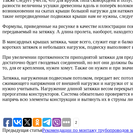
Также следует учесть, что для врубок типа сковородень и по
разности величины усушки древесины вдоль и поперёк волокон
возникновении на скатах крыши большой нагрузки для натяжен
такие непредвиденные подвижки крыши нам не нужны, следует
Формулы, приведенные на рисунке в качестве иллюстрации пок
передаваемый на затяжку. А длина пролета, наоборот, находитс
В мансардных крышах затяжка, чаше всего, служит еще и балк
коротких затяжек и небольших нагрузок, подвеску выполняют и
При увеличении протяженности приподнятой затяжки для предо
достаточно будет гвоздевых соединений, но вот они должны бы
то, для ее крепления, нужен хомут. Также он нужен и при знач
Затяжка, нагруженная подвесным потолком, передает вес пот
сжимающего напряжения от внешней нагрузки и нагрузки от зат
нужно учитывать. Нагружение длиной затяжки весом перекрыти
прерогатива конструкторов. Система обязательно проверяется 
напрячь всю элементы конструкции и вытянуть их в струны либ
2
Предыдущая статья
Рекомендации по монтажу трубопроводов х