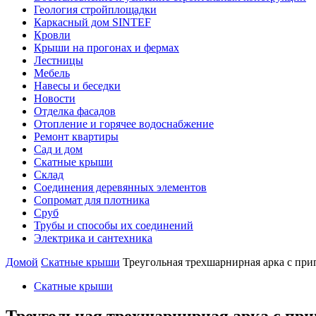
Геология стройплощадки
Каркасный дом SINTEF
Кровли
Крыши на прогонах и фермах
Лестницы
Мебель
Навесы и беседки
Новости
Отделка фасадов
Отопление и горячее водоснабжение
Ремонт квартиры
Сад и дом
Скатные крыши
Склад
Соединения деревянных элементов
Сопромат для плотника
Сруб
Трубы и способы их соединений
Электрика и сантехника
Домой
Скатные крыши
Треугольная трехшарнирная арка с при
Скатные крыши
Треугольная трехшарнирная арка с пр