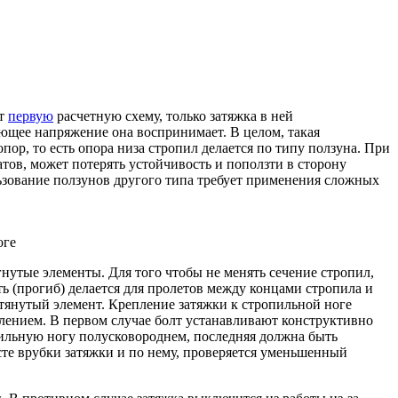
ет
первую
расчетную схему, только затяжка в ней
вающее напряжение она воспринимает. В целом, такая
ор, то есть опора низа стропил делается по типу ползуна. При
тов, может потерять устойчивость и поползти в сторону
льзование ползунов другого типа требует применения сложных
оге
нутые элементы. Для того чтобы не менять сечение стропил,
 (прогиб) делается для пролетов между концами стропила и
тянутый элемент. Крепление затяжки к стропильной ноге
лением. В первом случае болт устанавливают конструктивно
пильную ногу полусковороднем, последняя должна быть
сте врубки затяжки и по нему, проверяется уменьшенный