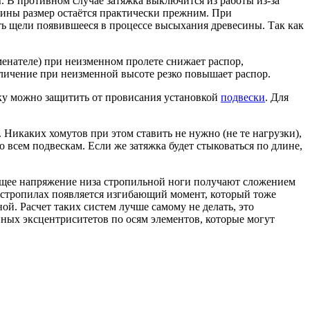
. В противном случае затяжка выключится из работы из-за
лины размер остаётся практически прежним. При
ть щели появившееся в процессе высыхания древесины. Так как
менателе) при неизменном пролете снижает распор,
увеличение при неизменной высоте резко повышает распор.
жку можно защитить от провисания установкой
подвески
. Для
Никаких хомутов при этом ставить не нужно (не те нагрузки),
 всем подвескам. Если же затяжка будет стыковаться по длине,
ающее напряжение низа стропильной ноги получают сложением
а стропилах появляется изгибающий момент, который тоже
. Расчет таких систем лучше самому не делать, это
нных эксцентриситетов по осям элементов, которые могут