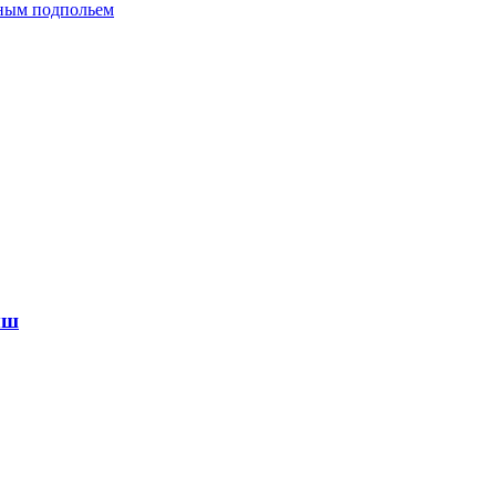
дным подпольем
ыш