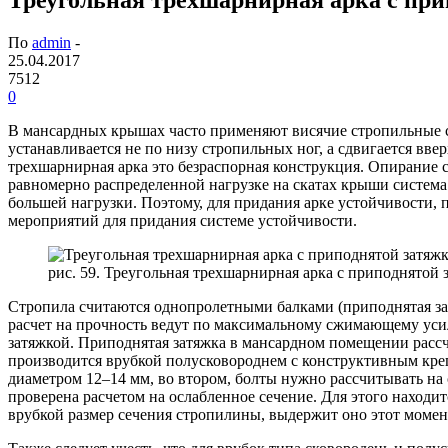
По
admin
-
25.04.2017
7512
0
В мансардных крышах часто применяют висячие стропильные си
устанавливается не по низу стропильных ног, а сдвигается вв
трехшарнирная арка это безраспорная конструкция. Опирание с
равномерно распределенной нагрузке на скатах крыши система 
большей нагрузки. Поэтому, для придания арке устойчивости, 
мероприятий для придания системе устойчивости.
рис. 59. Треугольная трехшарнирная арка с приподнятой 
Стропила считаются однопролетными балками (приподнятая зат
расчет на прочность ведут по максимальному сжимающему усил
затяжкой. Приподнятая затяжка в мансардном помещении рассч
производится врубкой полусковороднем с конструктивным креп
диаметром 12–14 мм, во втором, болты нужно рассчитывать на
проверена расчетом на ослабленное сечение. Для этого наход
врубкой размер сечения стропилины, выдержит оно этот момен