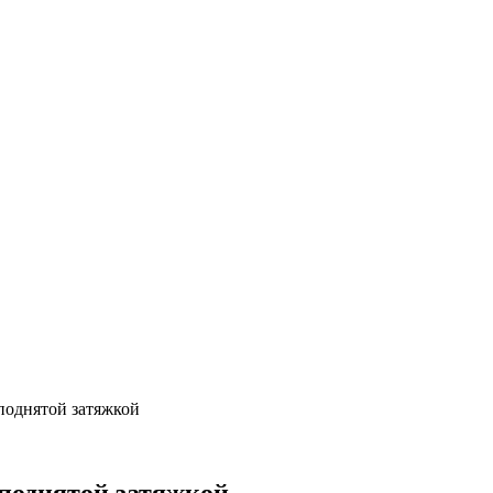
поднятой затяжкой
иподнятой затяжкой