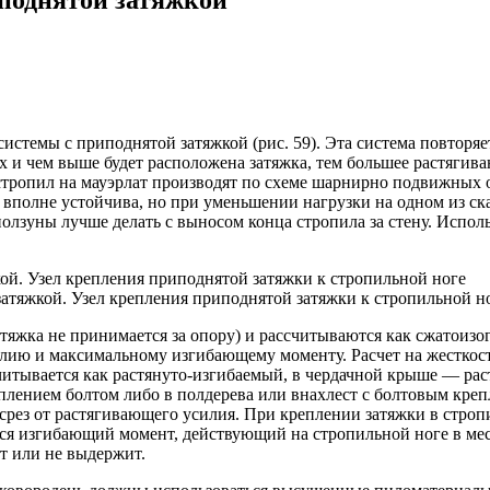
стемы с приподнятой затяжкой (рис. 59). Эта система повторя
ерх и чем выше будет расположена затяжка, тем большее растяги
тропил на мауэрлат производят по схеме шарнирно подвижных оп
вполне устойчива, но при уменьшении нагрузки на одном из ска
ползуны лучше делать с выносом конца стропила за стену. Испо
затяжкой. Узел крепления приподнятой затяжки к стропильной н
яжка не принимается за опору) и рассчитываются как сжатоизог
ию и максимальному изгибающему моменту. Расчет на жесткость
итывается как растянуто-изгибаемый, в чердачной крыше — рас
лением болтом либо в полдерева или внахлест с болтовым креп
 срез от растягивающего усилия. При креплении затяжки в стро
ится изгибающий момент, действующий на стропильной ноге в ме
т или не выдержит.