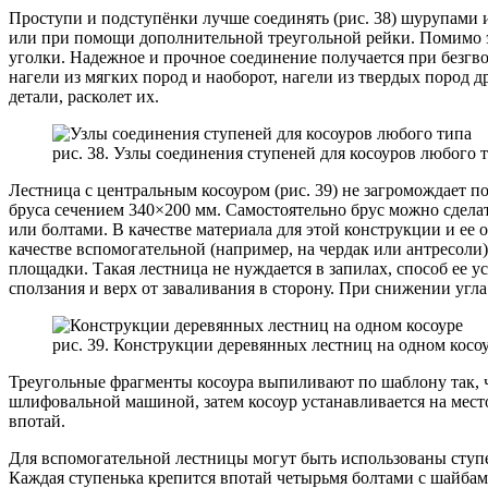
Проступи и подступёнки лучше соединять (рис. 38) шурупами и
или при помощи дополнительной треугольной рейки. Помимо э
уголки. Надежное и прочное соединение получается при безг
нагели из мягких пород и наоборот, нагели из твердых пород 
детали, расколет их.
рис. 38. Узлы соединения ступеней для косоуров любого 
Лестница с центральным косоуром (рис. 39) не загромождает 
бруса сечением 340×200 мм. Самостоятельно брус можно сдела
или болтами. В качестве материала для этой конструкции и ее 
качестве вспомогательной (например, на чердак или антресоли
площадки. Такая лестница не нуждается в запилах, способ ее у
сползания и верх от заваливания в сторону. При снижении угл
рис. 39. Конструкции деревянных лестниц на одном косо
Треугольные фрагменты косоура выпиливают по шаблону так, 
шлифовальной машиной, затем косоур устанавливается на мес
впотай.
Для вспомогательной лестницы могут быть использованы ступе
Каждая ступенька крепится впотай четырьмя болтами с шайбами