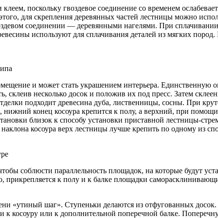
 клеем, поскольку гвоздевое соединение со временем ослабевает
того, для скрепления деревянных частей лестницы можно испо
воздевом соединении — деревянными нагелями. При сплачивании
древесины используют для сплачивания деталей из мягких пород.
типа
помещение и может стать украшением интерьера. Единственную о
ть, склеив несколько досок и положив их под пресс. Затем ск
отделки подходит древесина дуба, лиственницы, сосны. При крут
), нижний конец косоура крепится к полу, а верхний, при помо
становки близок к способу установки приставной лестницы-стрем
а наклона косоура верх лестницы лучше крепить по одному из сп
уре
чтобы соблюсти параллельность площадок, на которые будут ус
то, прикрепляется к полу и к балке площадки саморасклиниваю
ни «утиный шаг». Ступеньки делаются из отфугованных досок. П
 к косоуру или к дополнительной поперечной балке. Поперечную