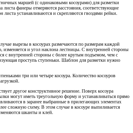
стничных маршей (с одинаковыми косоурами) для разметки
гла листа фанеры отмеряются расстояния, соответствующие
он листа устанавливаются и скрепляются гвоздями рейки.
лучае вырезы в косоурах размечаются по размерам каждой
но, изменяется и угол наклона лестницы. С внутренней стороны
ся с внутренней стороны с более крутым подъемом, чем с
еризующая проступь ступеньки. Шаблон для разметки нужно
пеньками три или четыре косоура. Количество косоуров
агрузкой.
ствует другое конструктивное решение. Поверх косоура
ылки могут иметь треугольную форму и устанавливаться прямо
авливаются в заранее выбранные в прилегающих элементах
ее сложную схему. В этом случае в косоуре выпиливается
именяются шканты и клей.