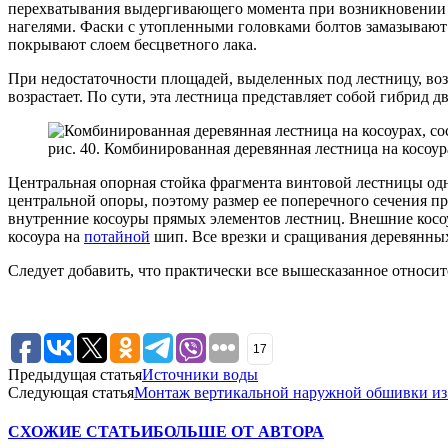
перехватывания выдергивающего момента при возникновении н
нагелями. Фаски с утопленными головками болтов замазывают с
покрывают слоем бесцветного лака.
При недостаточности площадей, выделенных под лестницу, возн
возрастает. По сути, эта лестница представляет собой гибрид
рис. 40. Комбинированная деревянная лестница на косоу
Центральная опорная стойка фрагмента винтовой лестницы од
центральной опоры, поэтому размер ее поперечного сечения 
внутренние косоуры прямых элементов лестниц. Внешние кос
косоура на
потайной
шип. Все врезки и сращивания деревянных
Следует добавить, что практически все вышесказанное относит
17
Предыдущая статья
Источники воды
Следующая статья
Монтаж вертикальной наружной обшивки из 
СХОЖИЕ СТАТЬИ
БОЛЬШЕ ОТ АВТОРА