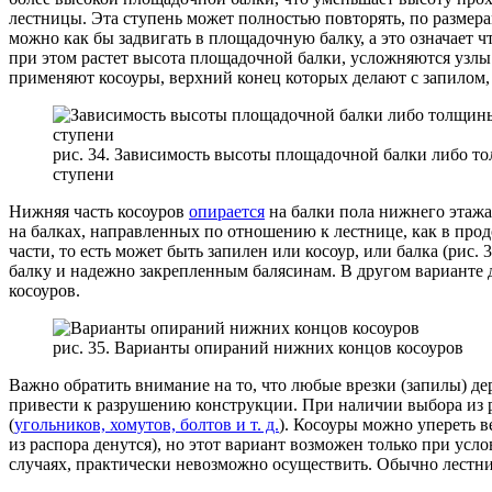
лестницы. Эта ступень может полностью повторять, по размер
можно как бы задвигать в площадочную балку, а это означает 
при этом растет высота площадочной балки, усложняются узлы
применяют косоуры, верхний конец которых делают с запилом,
рис. 34. Зависимость высоты площадочной балки либо то
ступени
Нижняя часть косоуров
опирается
на балки пола нижнего этажа
на балках, направленных по отношению к лестнице, как в про
части, то есть может быть запилен или косоур, или балка (рис
балку и надежно закрепленным балясинам. В другом варианте
косоуров.
рис. 35. Варианты опираний нижних концов косоуров
Важно обратить внимание на то, что любые врезки (запилы) д
привести к разрушению конструкции. При наличии выбора из р
(
угольников, хомутов, болтов и т. д.
). Косоуры можно упереть в
из распора денутся), но этот вариант возможен только при ус
случаях, практически невозможно осуществить. Обычно лестни