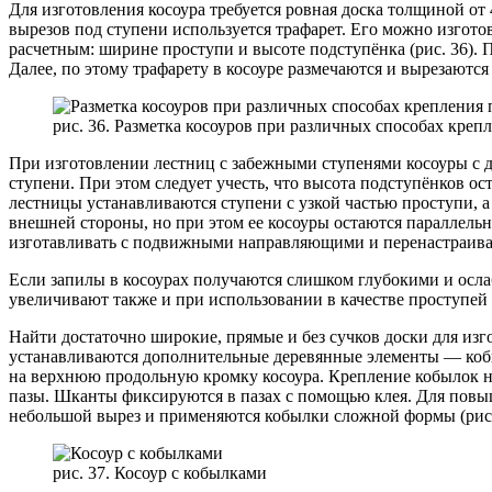
Для изготовления косоура требуется ровная доска толщиной о
вырезов под ступени используется трафарет. Его можно изгото
расчетным: ширине проступи и высоте подступёнка (рис. 36). 
Далее, по этому трафарету в косоуре размечаются и вырезаютс
рис. 36. Разметка косоуров при различных способах креп
При изготовлении лестниц с забежными ступенями косоуры с д
ступени. При этом следует учесть, что высота подступёнков о
лестницы устанавливаются ступени с узкой частью проступи, 
внешней стороны, но при этом ее косоуры остаются параллельн
изготавливать с подвижными направляющими и перенастраиват
Если запилы в косоурах получаются слишком глубокими и осла
увеличивают также и при использовании в качестве проступей 
Найти достаточно широкие, прямые и без сучков доски для изг
устанавливаются дополнительные деревянные элементы — кобыл
на верхнюю продольную кромку косоура. Крепление кобылок н
пазы. Шканты фиксируются в пазах с помощью клея. Для повыш
небольшой вырез и применяются кобылки сложной формы (рис. 
рис. 37. Косоур с кобылками