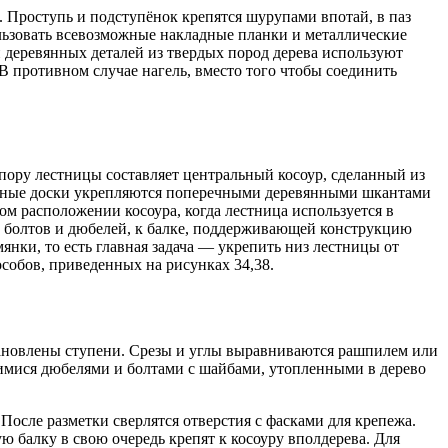
. Проступь и подступёнок крепятся шурупами впотай, в паз
льзовать всевозможные накладные планки и металлические
 деревянных деталей из твердых пород дерева используют
 В противном случае нагель, вместо того чтобы соединить
пору лестницы составляет центральный косоур, сделанный из
леенные доски укрепляются поперечными деревянными шкантами
ом расположении косоура, когда лестница используется в
щи болтов и дюбелей, к балке, поддерживающей конструкцию
янки, то есть главная задача — укрепить низ лестницы от
особов, приведенных на рисунках 34,38.
тановлены ступени. Срезы и углы выравниваются рашпилем или
щимися дюбелями и болтами с шайбами, утопленными в дерево
осле разметки сверлятся отверстия с фасками для крепежа.
 балку в свою очередь крепят к косоуру вполдерева. Для