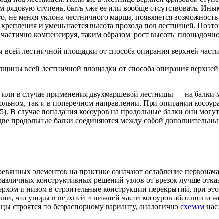
ам рядовую ступень, быть уже ее или вообще отсутствовать. Ин
что, не меняя уклона лестничного марша, появляется возможнос
 крепления и уменьшается высота прохода под лестницей. Поэт
 частично компенсируя, таким образом, рост высоты площадочно
лщины всей лестничной площадки от способа опирания верхней 
 или в случае применения двухмаршевой лестницы — на балки 
дольном, так и в поперечном направлении. При опирании косоур
. 35). В случае попадания косоуров на продольные балки они мо
 две продольные балки соединяются между собой дополнительн
еревянных элементов на практике означают ослабление первона
азличных конструктивных решений узлов от врезок лучше отказ
ерхом и низом в строительные конструкции перекрытий, при это
ловии, что упоры в верхней и нижней части косоуров абсолютно 
цы строятся по безраспорному варианту, аналогично
схемам
нас