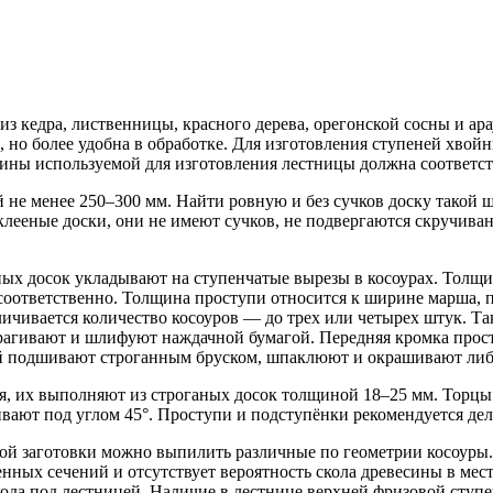
з кедра, лиственницы, красного дерева, орегонской сосны и ар
 но более удобна в обработке. Для изготовления ступеней хвойн
ины используемой для изготовления лестницы должна соответств
не менее 250–300 мм. Найти ровную и без сучков доску такой 
клееные доски, они не имеют сучков, не подвергаются скручива
х досок укладывают на ступенчатые вырезы в косоурах. Толщи
 соответственно. Толщина проступи относится к ширине марша, 
личивается количество косоуров — до трех или четырех штук. 
трагивают и шлифуют наждачной бумагой. Передняя кромка прос
пей подшивают строганным бруском, шпаклюют и окрашивают л
я, их выполняют из строганых досок толщиной 18–25 мм. Торцы 
вают под углом 45°. Проступи и подступёнки рекомендуется дел
ной заготовки можно выпилить различные по геометрии косоуры
ленных сечений и отсутствует вероятность скола древесины в мес
ода под лестницей. Наличие в лестнице верхней фризовой ступ