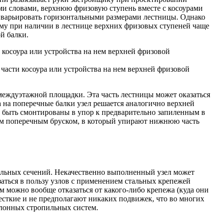
ыми словами, верхнюю фризовую ступень вместе с косоурами
ть варьировать горизонтальными размерами лестницы. Однако
ому при наличии в лестнице верхних фризовых ступеней чаще
й балки.
части косоура или устройства на нем верхней фризовой
междуэтажной площадки. Эта часть лестницы может оказаться
а на поперечные балки узел решается аналогично верхней
гут быть смонтированы в упор к предварительно запиленным в
ым поперечным бруском, в который упирают нижнюю часть
чальных сечений. Некачественно выполненный узел может
аться в пользу узлов с применением стальных крепежей
м можно вообще отказаться от какого-либо крепежа (куда они
жесткие и не предполагают никаких подвижек, что во многих
лонных стропильных систем.