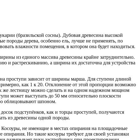
аукарии (бразильской сосны). Дубовая древесина высокой
ые породы дерева, особенно ель, лучше не применять, по
овать влажности помещения, в котором она будет находиться.
ширины из единого массива древесины крайне затруднительно.
нию и растрескиванию, а ширина их достаточна для устройства
на проступи зависит от ширины марша. Для ступени длиной
примерно, как 1 к 20. Отклонение от этой пропорции возможно
Так же лестницу можно сделать и на одном надежном мощном
тупи может выступать до 50 мм относительно плоскости
ибо облицовывают шпоном.
досок подступёнков, как и торцы проступей, получаются
ать из древесины одной породы.
. Косоуры, не имеющие в местах опирания на площадочные
те опирания. Но такие косоуры требуют для своей установки
ени развязывает руки застройщику при проектировании