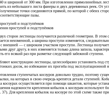
т 40 и шириной от 300 мм. При изготовлении прямолинейных ле
вить из небольшого листа фанеры и двух деревянных реек. От у
Полученные точки соединяются прямой, по которой с обеих стор
я соответствующие пазы.
ления проступей и подступёнков
вух сторон лестницы получаются различной геометрии. В этом с
стается неизменной, а ширина проступи изменяется, следователь
а с внешней — с широким участком проступи. Лестница получает
ыми друг другу, в них изменяется только длина запила, характ
ь его всякий раз при разметке следующей забежной ступени.
бляют конструкцию лестницы, целесообразно установить под сту
тонких досок, во избежание их прогиба под эксплуатационной н
отовления ступенчатых косоуров довольно трудно, поэтому суще
ки, на которых в свою очередь крепятся детали ступеней. Коб
а косоурах осуществляется при помощи шкантов, которые устан
ения надежности крепления кобылок к косоурам используют бол
37). Для крепления кобылок на косоуре по этой схеме также пр