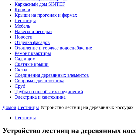
Каркасный дом SINTEF
Кровли
Крыши на прогонах и фермах
Лестницы
Мебель
Навесы и беседки
Новости
Отделка фасадов
Отопление и горячее водоснабжение
Ремонт квартиры
Сад и дом
Скатные крыши
Склад
Соединения деревянных элементов
Сопромат для плотника
Сруб
Трубы и способы их соединений
Электрика и сантехника
Домой
Лестницы
Устройство лестниц на деревянных косоурах
Лестницы
Устройство лестниц на деревянных кос