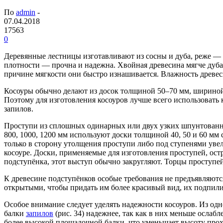
По
admin
-
07.04.2018
17563
0
Деревянные лестницы изготавливают из сосны и дуба, реже — и
плотности — прочна и надежна. Хвойная древесина мягче дуба,
причине мягкости они быстро изнашивается. Влажность древес
Косоуры обычно делают из досок толщиной 50–70 мм, шириной 
Поэтому для изготовления косоуров лучше всего использовать 
запилов.
Проступи из сплошных одинарных или двух узких шпунтованны
800, 1000, 1200 мм используют доски толщиной 40, 50 и 60 мм
только в сторону утолщения проступи либо под ступенями уве
косоуре. Доски, применяемые для изготовления проступей, ос
подступёнка, этот выступ обычно закругляют. Торцы просту
К древесине подступёнков особые требования не предъявляютс
открытыми, чтобы придать им более красивый вид, их подпили
Особое внимание следует уделять надежности косоуров. Из од
балки
запилов
(рис. 34) надежнее, так как в них меньше ослаб
более высокой площадочной балки, что уменьшает высоту прох