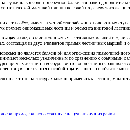
агрузки на консоли поперечной балки эти балки дополнительно
интетической мастикой или шпаклевкой по дереву того же цвета
икает необходимость в устройстве забежных поворотных ступене
 двух прямых одномаршевых лестниц и элемента винтовой лестни
рах, состоящая из двух элементов прямых лестничных маршей и 
новременно является балясиной для ограждения прямолинейного
принимают несколько увеличенным по сравнению с обычными бал
оуры прямых лестниц и косоуры винтовой лестницы сращиваютс
 лестниц выполняются с особой тщательностью и обязательно с
ельно лестниц на косоурах можно применять к лестницам на тети
досок прямоугольного сечения с нащельниками из рейки