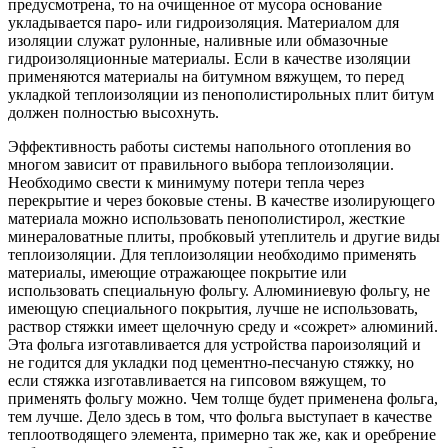
предусмотрена, то на очищенное от мусора основание
укладывается паро- или гидроизоляция. Материалом для
изоляции служат рулонные, наливные или обмазочные
гидроизоляционные материалы. Если в качестве изоляции
применяются материалы на битумном вяжущем, то перед
укладкой теплоизоляции из пенополистирольных плит битум
должен полностью высохнуть.
Эффективность работы системы напольного отопления во
многом зависит от правильного выбора теплоизоляции.
Необходимо свести к минимуму потери тепла через
перекрытие и через боковые стены. В качестве изолирующего
материала можно использовать пенополистирол, жесткие
минераловатные плиты, пробковый утеплитель и другие виды
теплоизоляции. Для теплоизоляции необходимо применять
материалы, имеющие отражающее покрытие или
использовать специальную фольгу. Алюминиевую фольгу, не
имеющую специального покрытия, лучше не использовать,
раствор стяжки имеет щелочную среду и «сожрет» алюминий.
Эта фольга изготавливается для устройства пароизоляций и
не годится для укладки под цементно-песчаную стяжку, но
если стяжка изготавливается на гипсовом вяжущем, то
применять фольгу можно. Чем толще будет применена фольга,
тем лучше. Дело здесь в том, что фольга выступает в качестве
теплоотводящего элемента, примерно так же, как и оребрение