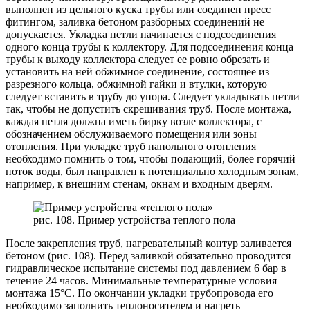
выполнен из цельного куска трубы или соединен пресс
фитингом, заливка бетоном разборных соединений не
допускается. Укладка петли начинается с подсоединения
одного конца трубы к коллектору. Для подсоединения конца
трубы к выходу коллектора следует ее ровно обрезать и
установить на ней обжимное соединение, состоящее из
разрезного кольца, обжимной гайки и втулки, которую
следует вставить в трубу до упора. Следует укладывать петли
так, чтобы не допустить скрещивания труб. После монтажа,
каждая петля должна иметь бирку возле коллектора, с
обозначением обслуживаемого помещения или зоны
отопления. При укладке труб напольного отопления
необходимо помнить о том, чтобы подающий, более горячий
поток воды, был направлен к потенциально холодным зонам,
например, к внешним стенам, окнам и входным дверям.
рис. 108. Пример устройства теплого пола
После закрепления труб, нагревательный контур заливается
бетоном (рис. 108). Перед заливкой обязательно проводится
гидравлическое испытание системы под давлением 6 бар в
течение 24 часов. Минимальные температурные условия
монтажа 15°С. По окончании укладки трубопровода его
необходимо заполнить теплоносителем и нагреть