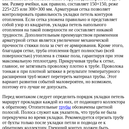
мм. Размер ячейки, как правило, составляет 150×150, реже
225×225 или 300×300 мм. Арматурная сетка позволяет
контролировать правильность укладки петель контуров
отопления. Если сетка уложена правильно и представляет
собой узор из квадратов, укладка петель напольного
отопления на такой поверхности не составляет никакой
трудности. Дополнительным преимуществом применения
арматурной сетки является увеличение механической
прочности стяжки пола за счет ее армирования. Кроме этого,
благодаря сетке, труба отопления будет полностью (всей
поверхностью) утоплена в стяжке пола, гарантируя при этом
максимальную теплоотдачу. Прикручивая трубы к сетке,
главное, не затягивать проволоку плотно к трубе. Проволока
тонкая и при плотной затяжке в результате температурного
расширения труб может перетереть материал трубы. Этот
вариант развития событий маловероятен, но возможен,
поэтому его лучше не допускать.
Перед монтажом следует определить порядок укладки петель
маршрут прокладки каждой из них, от подающего коллектора
к обратному. Отопительные
трубы
обозначены цветной
полосой. Полоса служит как указатель, что труба не была
перекручена во время укладки. Рекомендуется отрезать трубу
от бухты только после укладки петли и подвода ее к
обратному коллектору. Греющий контур должен быть