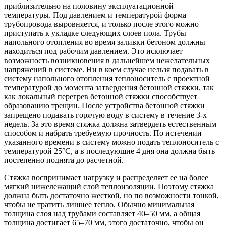
приблизительно на половину эксплуатационной
температуры. Под давлением и температурой форма
трубопровода выровняется, и только после этого можно
приступать к укладке следующих слоев пола. Трубы
напольного отопления во время заливки бетоном должны
находиться под рабочим давлением. Это исключает
возможность возникновения в дальнейшем нежелательных
напряжений в системе. Ни в коем случае нельзя подавать в
систему напольного отопления теплоноситель с проектной
температурой до момента затвердения бетонной стяжки, так
как локальный перегрев бетонной стяжки способствует
образованию трещин. После устройства бетонной стяжки
запрещено подавать горячую воду в систему в течение 3-х
недель. За это время стяжка должна затвердеть естественным
способом и набрать требуемую прочность. По истечении
указанного времени в систему можно подать теплоноситель с
температурой 25°С, а в последующие 4 дня она должна быть
постепенно поднята до расчетной.
Стяжка воспринимает нагрузку и распределяет ее на более
мягкий нижележащий слой теплоизоляции. Поэтому стяжка
должна быть достаточно жесткой, но по возможности тонкой,
чтобы не тратить лишнее тепло. Обычно минимальная
толщина слоя над трубами составляет 40–50 мм, а общая
толщина достигает 65–70 мм, этого достаточно, чтобы он