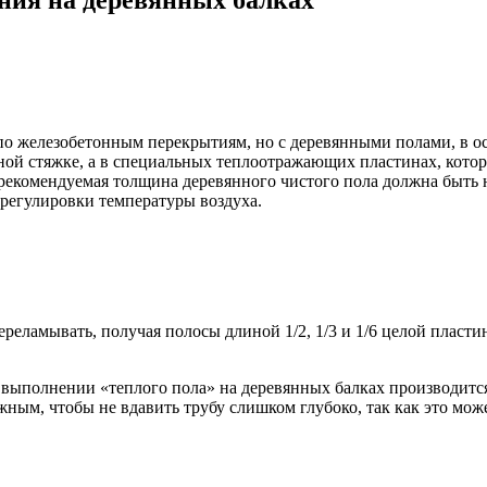
по железобетонным перекрытиям, но с деревянными полами, в 
ой стяжке, а в специальных теплоотражающих пластинах, которы
 рекомендуемая толщина деревянного чистого пола должна быть н
регулировки температуры воздуха.
еламывать, получая полосы длиной 1/2, 1/3 и 1/6 целой пласти
выполнении «теплого пола» на деревянных балках производится
ожным, чтобы не вдавить трубу слишком глубоко, так как это мо