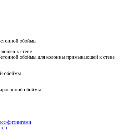
кающей к стене
есс-фитингами
стен