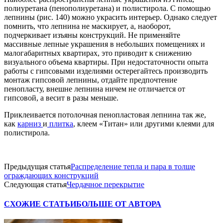
полиуретана (пенополиуретана) и полистирола. С помощью
лепнины (рис. 140) можно украсить интерьер. Однако следует
помнить, что лепнина не маскирует, а, наоборот,
подчеркивает изъяны конструкций. Не применяйте
массивные лепные украшения в небольших помещениях и
малогабаритных квартирах, это приводит к снижению
визуального объема квартиры. При недостаточности опыта
работы с гипсовыми изделиями остерегайтесь производить
монтаж гипсовой лепнины, отдайте предпочтение
пенопласту, внешне лепнина ничем не отличается от
гипсовой, а весит в разы меньше.
Приклеивается потолочная пенопластовая лепнина так же,
как
карниз
и
плитка
, клеем «Титан» или другими клеями для
полистирола.
Предыдущая статья
Распределение тепла и пара в толще
ограждающих конструкций
Следующая статья
Чердачное перекрытие
СХОЖИЕ СТАТЬИ
БОЛЬШЕ ОТ АВТОРА