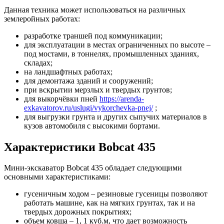
Данная техника может использоваться на различных
землеройных работах:
разработке траншей под коммуникации;
для эксплуатации в местах ограниченных по высоте –
под мостами, в тоннелях, промышленных зданиях,
складах;
на ландшафтных работах;
для демонтажа зданий и сооружений;
при вскрытии мерзлых и твердых грунтов;
для выкорчёвки пней
https://arenda-
exkavatorov.ru/uslugi/vykorchevka-pnej/
;
для выгрузки грунта и других сыпучих материалов в
кузов автомобиля с высокими бортами.
Характеристики Bobcat 435
Мини-экскаватор Bobcat 435 обладает следующими
основными характеристиками:
гусеничным ходом – резиновые гусеницы позволяют
работать машине, как на мягких грунтах, так и на
твердых дорожных покрытиях;
объем ковша – 1, 1 куб.м, что дает возможность