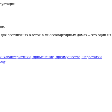
луатации.
ое.
 для лестничных клеток в многоквартирных домах – это один и
м: характеристики, применение, преимущества, недостатки
воду