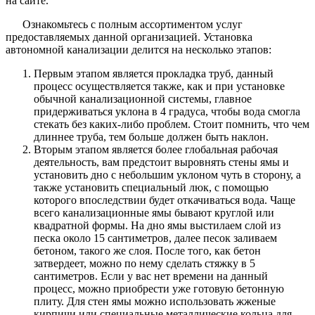
на сайте.
Ознакомьтесь с полным ассортиментом услуг
предоставляемых данной организацией. Установка
автономной канализации делится на несколько этапов:
Первым этапом является прокладка труб, данный
процесс осуществляется также, как и при установке
обычной канализационной системы, главное
придерживаться уклона в 4 градуса, чтобы вода смогла
стекать без каких-либо проблем. Стоит помнить, что чем
длиннее труба, тем больше должен быть наклон.
Вторым этапом является более глобальная рабочая
деятельность, вам предстоит выровнять стены ямы и
установить дно с небольшим уклоном чуть в сторону, а
также установить специальный люк, с помощью
которого впоследствии будет откачиваться вода. Чаще
всего канализационные ямы бывают круглой или
квадратной формы. На дно ямы выстилаем слой из
песка около 15 сантиметров, далее песок заливаем
бетоном, такого же слоя. После того, как бетон
затвердеет, можно по нему сделать стяжку в 5
сантиметров. Если у вас нет времени на данный
процесс, можно приобрести уже готовую бетонную
плиту. Для стен ямы можно использовать жженые
кирпичи или специальные металлические кольца для