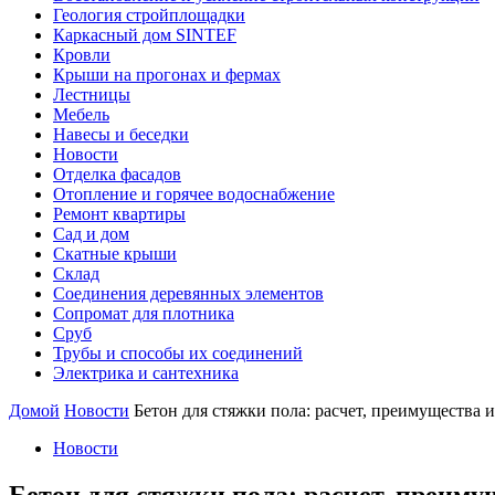
Геология стройплощадки
Каркасный дом SINTEF
Кровли
Крыши на прогонах и фермах
Лестницы
Мебель
Навесы и беседки
Новости
Отделка фасадов
Отопление и горячее водоснабжение
Ремонт квартиры
Сад и дом
Скатные крыши
Склад
Соединения деревянных элементов
Сопромат для плотника
Сруб
Трубы и способы их соединений
Электрика и сантехника
Домой
Новости
Бетон для стяжки пола: расчет, преимущества 
Новости
Бетон для стяжки пола: расчет, преиму