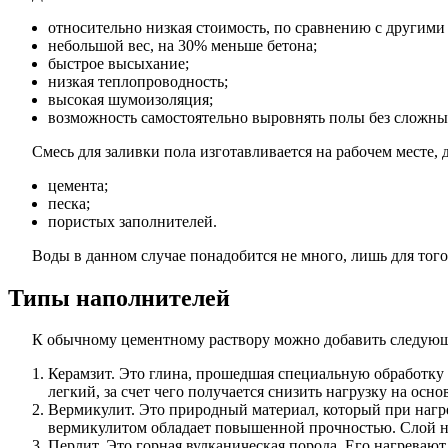
относительно низкая стоимость, по сравнению с другими
небольшой вес, на 30% меньше бетона;
быстрое высыхание;
низкая теплопроводность;
высокая шумоизоляция;
возможность самостоятельно выровнять полы без сложны
Смесь для заливки пола изготавливается на рабочем месте, 
цемента;
песка;
пористых заполнителей.
Воды в данном случае понадобится не много, лишь для того
Типы наполнителей
К обычному цементному раствору можно добавить следующ
Керамзит. Это глина, прошедшая специальную обработку 
легкий, за счет чего получается снизить нагрузку на осно
Вермикулит. Это природный материал, который при нагр
вермикулитом обладает повышенной прочностью. Слой не
Перлит. Это горная вулканическая порода. Его нагреваю