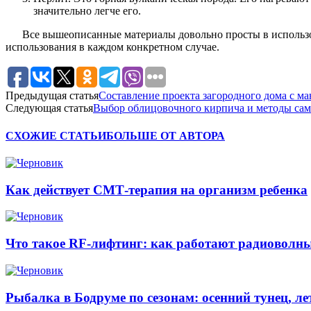
значительно легче его.
Все вышеописанные материалы довольно просты в использо
использования в каждом конкретном случае.
Предыдущая статья
Составление проекта загородного дома с ма
Следующая статья
Выбор облицовочного кирпича и методы сам
СХОЖИЕ СТАТЬИ
БОЛЬШЕ ОТ АВТОРА
Как действует СМТ-терапия на организм ребенка
Что такое RF-лифтинг: как работают радиоволны
Рыбалка в Бодруме по сезонам: осенний тунец, л