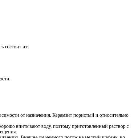
ь состоит из:
ости.
исимости от назначения. Керамзит пористый и относительно
 хорошо впитывают воду, поэтому приготовленный раствор с
мещения.
пениванию. Внешне он немного похож на мелкий щебень, но