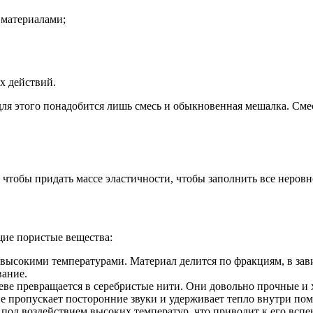
 материалами;
х действий.
для этого понадобится лишь смесь и обыкновенная мешалка. Смес
 чтобы придать массе эластичности, чтобы заполнить все неровн
ие пористые вещества:
высокими температурами. Материал делится по фракциям, в зав
вание.
еве превращается в серебристые нити. Они довольно прочные и
 пропускает посторонние звуки и удерживает тепло внутри по
т под воздействием высоких температур, что приводит к его вс