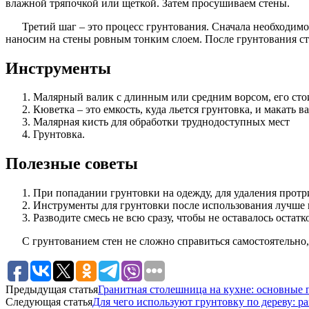
влажной тряпочкой или щеткой. Затем просушиваем стены.
Третий шаг – это процесс грунтования. Сначала необходимо
наносим на стены ровным тонким слоем. После грунтования сте
Инструменты
Малярный валик с длинным или средним ворсом, его сто
Кюветка – это емкость, куда льется грунтовка, и макать в
Малярная кисть для обработки труднодоступных мест
Грунтовка.
Полезные советы
При попадании грунтовки на одежду, для удаления протр
Инструменты для грунтовки после использования лучше 
Разводите смесь не всю сразу, чтобы не оставалось остат
С грунтованием стен не сложно справиться самостоятельно, н
Предыдущая статья
Гранитная столешница на кухне: основные
Следующая статья
Для чего используют грунтовку по дереву: 