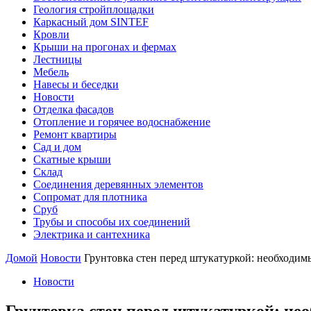
Геология стройплощадки
Каркасный дом SINTEF
Кровли
Крыши на прогонах и фермах
Лестницы
Мебель
Навесы и беседки
Новости
Отделка фасадов
Отопление и горячее водоснабжение
Ремонт квартиры
Сад и дом
Скатные крыши
Склад
Соединения деревянных элементов
Сопромат для плотника
Сруб
Трубы и способы их соединений
Электрика и сантехника
Домой
Новости
Грунтовка стен перед штукатуркой: необходим
Новости
Грунтовка стен перед штукатуркой: не