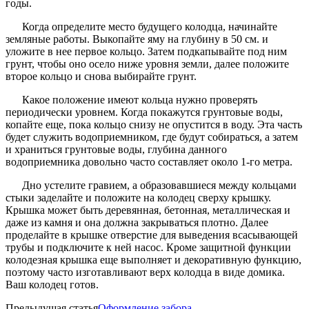
годы.
Когда определите место будущего колодца, начинайте
земляные работы. Выкопайте яму на глубину в 50 см. и
уложите в нее первое кольцо. Затем подкапывайте под ним
грунт, чтобы оно осело ниже уровня земли, далее положите
второе кольцо и снова выбирайте грунт.
Какое положение имеют кольца нужно проверять
периодически уровнем. Когда покажутся грунтовые воды,
копайте еще, пока кольцо снизу не опустится в воду. Эта часть
будет служить водоприемником, где будут собираться, а затем
и храниться грунтовые воды, глубина данного
водоприемника довольно часто составляет около 1-го метра.
Дно устелите гравием, а образовавшиеся между кольцами
стыки заделайте и положите на колодец сверху крышку.
Крышка может быть деревянная, бетонная, металлическая и
даже из камня и она должна закрываться плотно. Далее
проделайте в крышке отверстие для выведения всасывающей
трубы и подключите к ней насос. Кроме защитной функции
колодезная крышка еще выполняет и декоративную функцию,
поэтому часто изготавливают верх колодца в виде домика.
Ваш колодец готов.
Предыдущая статья
Оформление забора