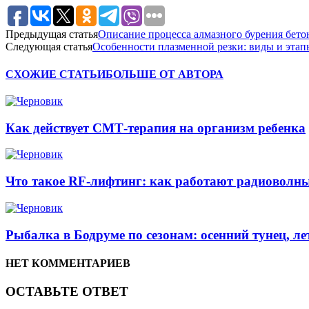
Предыдущая статья
Описание процесса алмазного бурения бето
Следующая статья
Особенности плазменной резки: виды и эта
СХОЖИЕ СТАТЬИ
БОЛЬШЕ ОТ АВТОРА
Как действует СМТ-терапия на организм ребенка
Что такое RF-лифтинг: как работают радиоволны
Рыбалка в Бодруме по сезонам: осенний тунец, л
НЕТ КОММЕНТАРИЕВ
ОСТАВЬТЕ ОТВЕТ