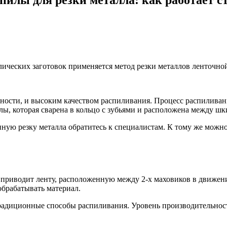
лических заготовок применяется метод резки металлов ленточно
ности, и высоким качеством распиливания. Процесс распиливани
лы, которая сварена в кольцо с зубьями и расположена между шк
ую резку металла обратитесь к специалистам. К тому же можно за
й приводит ленту, расположенную между 2-х маховиков в движени
обрабатывать материал.
радиционные способы распиливания. Уровень производительност