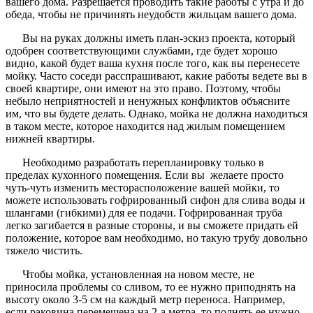
вашего дома. Разрешается проводить такие работы с утра и до
обеда, чтобы не причинять неудобств жильцам вашего дома.
Вы на руках должны иметь план-эскиз проекта, который
одобрен соответствующими службами, где будет хорошо
видно, какой будет ваша кухня после того, как вы перенесете
мойку. Часто соседи расспрашивают, какие работы ведете вы в
своей квартире, они имеют на это право. Поэтому, чтобы
небыло неприятностей и ненужных конфликтов объясните
им, что вы будете делать. Однако, мойка не должна находиться
в таком месте, которое находится над жилым помещением
нижней квартиры.
Необходимо разработать перепланировку только в
пределах кухонного помещения. Если вы желаете просто
чуть-чуть изменить месторасположение вашей мойки, то
можете использовать гофрированный сифон для слива воды и
шлангами (гибкими) для ее подачи. Гофрированная труба
легко загибается в разные стороны, и вы сможете придать ей
положение, которое вам необходимо, но такую трубу довольно
тяжело чистить.
Чтобы мойка, установленная на новом месте, не
приносила проблемы со сливом, то ее нужно приподнять на
высоту около 3-5 см на каждый метр переноса. Например,
если раковина перемещена на 2-а метра, то поднять ее нужно