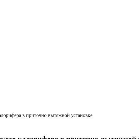
алорифера в приточно-вытяжной установке
ского калорифера в приточно-вытяжной 