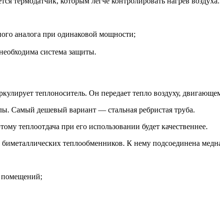
тся термодатчик, которым легче контролировать нагрев воздуха.
ного аналога при одинаковой мощности;
необходима система защиты.
иркулирует теплоноситель. Он передает тепло воздуху, двигающ
лы. Самый дешевый вариант — стальная ребристая труба.
ому теплоотдача при его использовании будет качественнее.
ке биметаллических теплообменников. К нему подсоединена медн
 помещений;