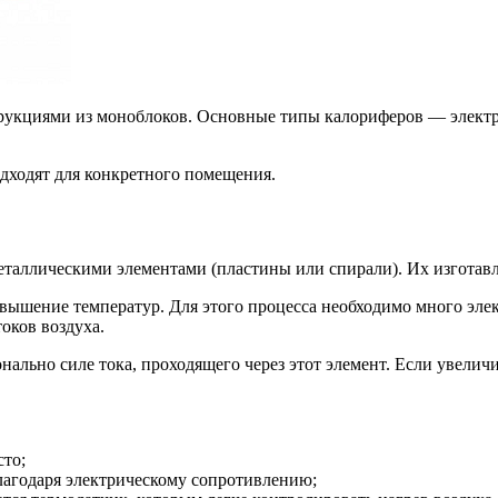
трукциями из моноблоков. Основные типы калориферов — электр
дходят для конкретного помещения.
еталлическими элементами (пластины или спирали). Их изготав
овышение температур. Для этого процесса необходимо много эле
оков воздуха.
ально силе тока, проходящего через этот элемент. Если увелич
сто;
лагодаря электрическому сопротивлению;