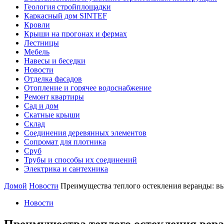
Геология стройплощадки
Каркасный дом SINTEF
Кровли
Крыши на прогонах и фермах
Лестницы
Мебель
Навесы и беседки
Новости
Отделка фасадов
Отопление и горячее водоснабжение
Ремонт квартиры
Сад и дом
Скатные крыши
Склад
Соединения деревянных элементов
Сопромат для плотника
Сруб
Трубы и способы их соединений
Электрика и сантехника
Домой
Новости
Преимущества теплого остекления веранды: в
Новости
Преимущества теплого остекления вер