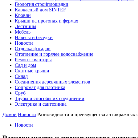
Геология стройплощадки
Каркасный дом SINTEF
Кровли
Крыши на прогонах и фермах
Лестницы
Мебель
Навесы и беседки
Новости
Отделка фасадов
Отопление и горячее водоснабжение
Ремонт квартиры
Сад и дом
Скатные крыши
Склад
Соединения деревянных элементов
Сопромат для плотника
Сруб
Трубы и способы их соединений
Электрика и сантехника
Домой
Новости
Разновидности и преимущества антикражных 
Новости
Разновидности и преимущества антикр