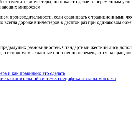
ыл заменить винчестеры, но пока это делает с переменным успе
минающих микросхем.
нием производительности, если сравнивать с традиционными ж
о всегда дороже винчестеров в десяток раз при одинаковом объе
 предыдущих разновидностей. Стандартный жесткий диск допол
редко используемые данные постепенно перемещаются на вращаю
ра и как правильно это сделать
ие к отопительной системе: специфика и этапы монтажа