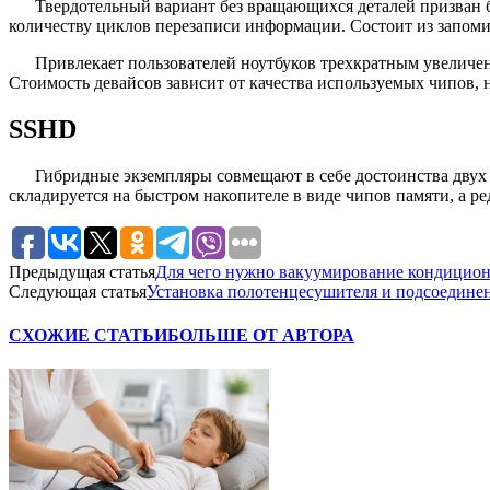
Твердотельный вариант без вращающихся деталей призван б
количеству циклов перезаписи информации. Состоит из запо
Привлекает пользователей ноутбуков трехкратным увеличе
Стоимость девайсов зависит от качества используемых чипов, н
SSHD
Гибридные экземпляры совмещают в себе достоинства двух
складируется на быстром накопителе в виде чипов памяти, а 
Предыдущая статья
Для чего нужно вакуумирование кондиционе
Следующая статья
Установка полотенцесушителя и подсоединен
СХОЖИЕ СТАТЬИ
БОЛЬШЕ ОТ АВТОРА