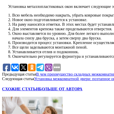
Установка металлопластиковых окон включает следующие э
Всю мебель необходимо накрыть, убрать ковровые покрыт
Новое окно подготавливается к установке.
На раму наносятся отметки. В этих местах будет устанав
Для элементов крепежа также проделываются отверстия.
Окно выставляется по уровню. Для более легкого выполн
начала снизу два бруска, а затем сверху два бруска.
Производится процесс установки. Крепление осуществля
Все щели заделываются монтажной пеной.
Устанавливается отлив и подоконник.
Окончательно регулируется фурнитура и устанавливаютс
Предыдущая статья
В чем преимущество складных межкомнатны
Следующая статья
Установка межкомнатной двери: поэтапное о
СХОЖИЕ СТАТЬИ
БОЛЬШЕ ОТ АВТОРА