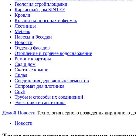
Геология стройплощадки
Каркасный дом SINTEF
Кровли
Крыши на прогонах и фермах
Лестницы
Мебель
Навесы и беседки
Новости
Отделка фасадов
Отопление и горячее водоснабжение
Ремонт квартиры
Сад и дом
Скатные крыши
Склад
Соединения деревянных элементов
Сопромат для плотника
Сруб
Трубы и способы их соединений
Электрика и сантехника
Домой
Новости
Технология верного возведения кирпичного д
Новости
Технология верного возведения кирпич