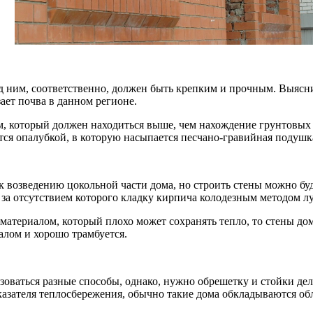
 ним, соответственно, должен быть крепким и прочным. Выяснит
ает почва в данном регионе.
 который должен находиться выше, чем нахождение грунтовых в
тся опалубкой, в которую насыпается песчано-гравийная подушк
 к возведению цокольной части дома, но строить стены можно буд
 за отсутствием которого кладку кирпича колодезным методом 
материалом, который плохо может сохранять тепло, то стены до
алом и хорошо трамбуется.
оваться разные способы, однако, нужно обрешетку и стойки д
оказателя теплосбережения, обычно такие дома обкладываются 