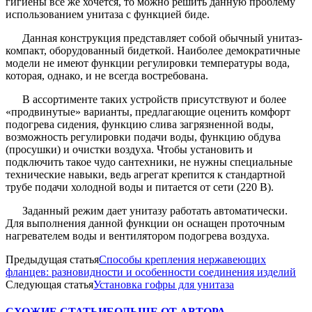
гигиены все же хочется, то можно решить данную проблему
использованием унитаза с функцией биде.
Данная конструкция представляет собой обычный унитаз-
компакт, оборудованный бидеткой. Наиболее демократичные
модели не имеют функции регулировки температуры вода,
которая, однако, и не всегда востребована.
В ассортименте таких устройств присутствуют и более
«продвинутые» варианты, предлагающие оценить комфорт
подогрева сидения, функцию слива загрязненной воды,
возможность регулировки подачи воды, функцию обдува
(просушки) и очистки воздуха. Чтобы установить и
подключить такое чудо сантехники, не нужны специальные
технические навыки, ведь агрегат крепится к стандартной
трубе подачи холодной воды и питается от сети (220 В).
Заданный режим дает унитазу работать автоматически.
Для выполнения данной функции он оснащен проточным
нагревателем воды и вентилятором подогрева воздуха.
Предыдущая статья
Способы крепления нержавеющих
фланцев: разновидности и особенности соединения изделий
Следующая статья
Установка гофры для унитаза
СХОЖИЕ СТАТЬИ
БОЛЬШЕ ОТ АВТОРА