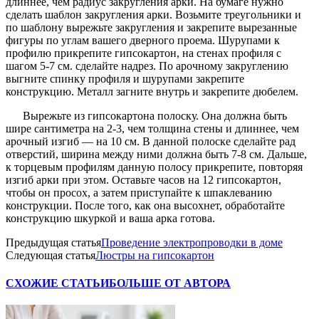
длиннее, чем радиус закругления арки. На бумаге нужно
сделать шаблон закругления арки. Возьмите треугольники и
по шаблону вырежьте закругления и закрепите вырезанные
фигуры по углам вашего дверного проема. Шурупами к
профилю прикрепите гипсокартон, на стенах профиля с
шагом 5-7 см. сделайте надрез. По арочному закруглению
выгните спинку профиля и шурупами закрепите
конструкцию. Металл загните внутрь и закрепите дюбелем.
Вырежьте из гипсокартона полоску. Она должна быть
шире сантиметра на 2-3, чем толщина стены и длиннее, чем
арочный изгиб — на 10 см. В данной полоске сделайте рад
отверстий, ширина между ними должна быть 7-8 см. Дальше,
к торцевым профилям данную полосу прикрепите, повторяя
изгиб арки при этом. Оставьте часов на 12 гипсокартон,
чтобы он просох, а затем приступайте к шпаклеванию
конструкции. После того, как она высохнет, обработайте
конструкцию шкуркой и ваша арка готова.
Предыдущая статья
Проведение электропроводки в доме
Следующая статья
Люстры на гипсокартон
СХОЖИЕ СТАТЬИ
БОЛЬШЕ ОТ АВТОРА