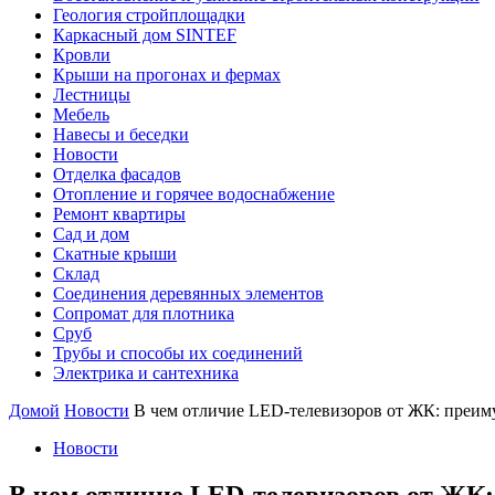
Геология стройплощадки
Каркасный дом SINTEF
Кровли
Крыши на прогонах и фермах
Лестницы
Мебель
Навесы и беседки
Новости
Отделка фасадов
Отопление и горячее водоснабжение
Ремонт квартиры
Сад и дом
Скатные крыши
Склад
Соединения деревянных элементов
Сопромат для плотника
Сруб
Трубы и способы их соединений
Электрика и сантехника
Домой
Новости
В чем отличие LED-телевизоров от ЖК: преим
Новости
В чем отличие LED-телевизоров от ЖК: