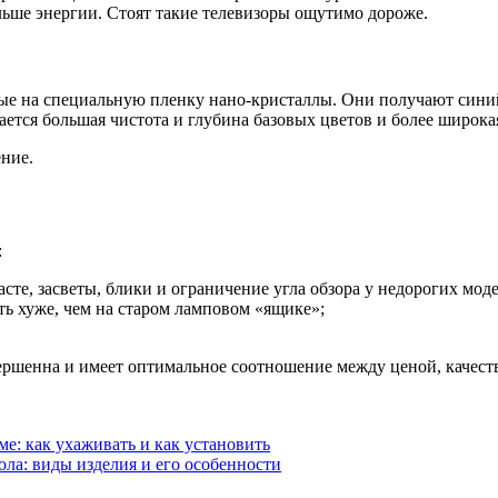
льше энергии. Стоят такие телевизоры ощутимо дороже.
ые на специальную пленку нано-кристаллы. Они получают синий
ается большая чистота и глубина базовых цветов и более широкая
ние.
:
сте, засветы, блики и ограничение угла обзора у недорогих мод
ть хуже, чем на старом ламповом «ящике»;
вершенна и имеет оптимальное соотношение между ценой, качест
е: как ухаживать и как установить
ла: виды изделия и его особенности