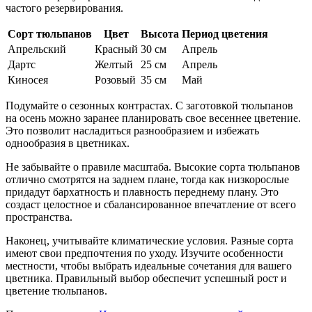
частого резервирования.
Сорт тюльпанов
Цвет
Высота
Период цветения
Апрельский
Красный
30 см
Апрель
Дартс
Желтый
25 см
Апрель
Киносея
Розовый
35 см
Май
Подумайте о сезонных контрастах. С заготовкой тюльпанов
на осень можно заранее планировать свое весеннее цветение.
Это позволит насладиться разнообразием и избежать
однообразия в цветниках.
Не забывайте о правиле масштаба. Высокие сорта тюльпанов
отлично смотрятся на заднем плане, тогда как низкорослые
придадут бархатность и плавность переднему плану. Это
создаст целостное и сбалансированное впечатление от всего
пространства.
Наконец, учитывайте климатические условия. Разные сорта
имеют свои предпочтения по уходу. Изучите особенности
местности, чтобы выбрать идеальные сочетания для вашего
цветника. Правильный выбор обеспечит успешный рост и
цветение тюльпанов.