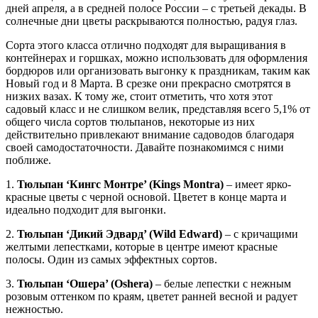
дней апреля, а в средней полосе России – с третьей декады. В
солнечные дни цветы раскрываются полностью, радуя глаз.
Сорта этого класса отлично подходят для выращивания в
контейнерах и горшках, можно использовать для оформления
бордюров или организовать выгонку к праздникам, таким как
Новый год и 8 Марта. В срезке они прекрасно смотрятся в
низких вазах. К тому же, стоит отметить, что хотя этот
садовый класс и не слишком велик, представляя всего 5,1% от
общего числа сортов тюльпанов, некоторые из них
действительно привлекают внимание садоводов благодаря
своей самодостаточности. Давайте познакомимся с ними
поближе.
1.
Тюльпан ‘Кингс Монтре’ (Kings Montra)
– имеет ярко-
красные цветы с черной основой. Цветет в конце марта и
идеально подходит для выгонки.
2.
Тюльпан ‘Дикий Эдвард’ (Wild Edward)
– с кричащими
желтыми лепестками, которые в центре имеют красные
полосы. Один из самых эффектных сортов.
3.
Тюльпан ‘Ошера’ (Oshera)
– белые лепестки с нежным
розовым оттенком по краям, цветет ранней весной и радует
нежностью.