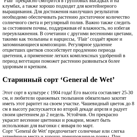
‘Flair’ прекрасно смотрится в групповых высадках и на
клумбах, а также хорошо подходит для контейнерного
выращивания. Для достижения наилучших результатов
необходимо обеспечивать растению достаточное количество
солнечного света и регулярный полив. Важно также следить
за состоянием почвы, поддерживая её влажность, но избегая
переувлажнения. В сочетании с другими весенними цветами,
такими как тюльпаны и нарциссы, ‘Flair’ создаёт яркие и
запоминающиеся композиции. Регулярное удаление
отцветших цветков способствует продлению периода
цветения, а применение легких комплексных удобрений в
период вегетации поможет растению развиваться более
здоровым и крепким.
Старинный сорт ‘General de Wet’
Этот сорт в культуре с 1904 года! Его высота составляет 25-30
см, и любители оранжевых тюльпанов обязательно захотят
иметь этот раритет на своем участке. Чашевидный цветок до 8
см в высоту распускается во второй декаде апреля и радует
своим цветением до 2 недель. Устойчив. Он прекрасно
украсит весенние цветники и рокарии, может быть
использован для выгонки с января по март.
Сорт ‘General de Wet’ предпочитает солнечные или слегка
затенённые места и хорошо дренированные почвы. При