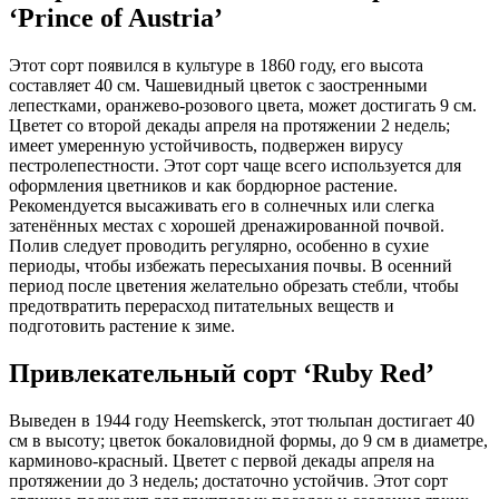
‘Prince of Austria’
Этот сорт появился в культуре в 1860 году, его высота
составляет 40 см. Чашевидный цветок с заостренными
лепестками, оранжево-розового цвета, может достигать 9 см.
Цветет со второй декады апреля на протяжении 2 недель;
имеет умеренную устойчивость, подвержен вирусу
пестролепестности. Этот сорт чаще всего используется для
оформления цветников и как бордюрное растение.
Рекомендуется высаживать его в солнечных или слегка
затенённых местах с хорошей дренажированной почвой.
Полив следует проводить регулярно, особенно в сухие
периоды, чтобы избежать пересыхания почвы. В осенний
период после цветения желательно обрезать стебли, чтобы
предотвратить перерасход питательных веществ и
подготовить растение к зиме.
Привлекательный сорт ‘Ruby Red’
Выведен в 1944 году Heemskerck, этот тюльпан достигает 40
см в высоту; цветок бокаловидной формы, до 9 см в диаметре,
карминово-красный. Цветет с первой декады апреля на
протяжении до 3 недель; достаточно устойчив. Этот сорт