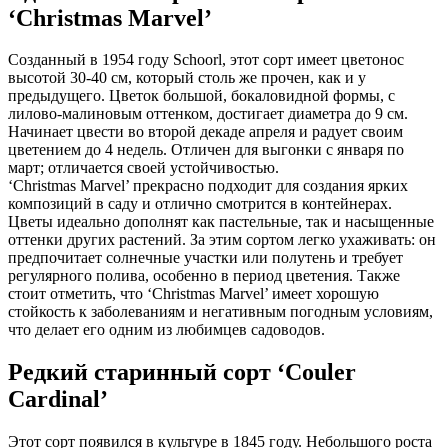
‘Christmas Marvel’
Созданный в 1954 году Schoorl, этот сорт имеет цветонос
высотой 30-40 см, который столь же прочен, как и у
предыдущего. Цветок большой, бокаловидной формы, с
лилово-малиновым оттенком, достигает диаметра до 9 см.
Начинает цвести во второй декаде апреля и радует своим
цветением до 4 недель. Отличен для выгонки с января по
март; отличается своей устойчивостью.
‘Christmas Marvel’ прекрасно подходит для создания ярких
композиций в саду и отлично смотрится в контейнерах.
Цветы идеально дополнят как пастельные, так и насыщенные
оттенки других растений. За этим сортом легко ухаживать: он
предпочитает солнечные участки или полутень и требует
регулярного полива, особенно в период цветения. Также
стоит отметить, что ‘Christmas Marvel’ имеет хорошую
стойкость к заболеваниям и негативным погодным условиям,
что делает его одним из любимцев садоводов.
Редкий старинный сорт ‘Couler
Cardinal’
Этот сорт появился в культуре в 1845 году. Небольшого роста