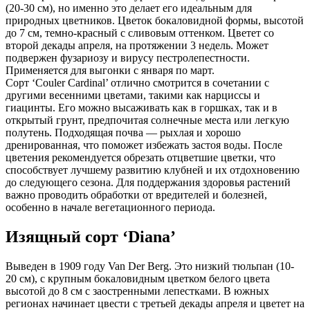
(20-30 см), но именно это делает его идеальным для
природных цветников. Цветок бокаловидной формы, высотой
до 7 см, темно-красный с сливовым оттенком. Цветет со
второй декады апреля, на протяжении 3 недель. Может
подвержен фузариозу и вирусу пестролепестности.
Применяется для выгонки с января по март.
Сорт ‘Couler Cardinal’ отлично смотрится в сочетании с
другими весенними цветами, такими как нарциссы и
гиацинты. Его можно высаживать как в горшках, так и в
открытый грунт, предпочитая солнечные места или легкую
полутень. Подходящая почва — рыхлая и хорошо
дренированная, что поможет избежать застоя воды. После
цветения рекомендуется обрезать отцветшие цветки, что
способствует лучшему развитию клубней и их отдохновению
до следующего сезона. Для поддержания здоровья растений
важно проводить обработки от вредителей и болезней,
особенно в начале вегетационного периода.
Изящный сорт ‘Diana’
Выведен в 1909 году Van Der Berg. Это низкий тюльпан (10-
20 см), с крупным бокаловидным цветком белого цвета
высотой до 8 см с заостренными лепестками. В южных
регионах начинает цвести с третьей декады апреля и цветет на