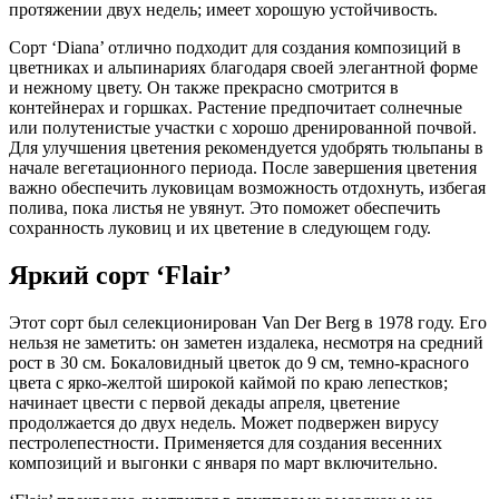
протяжении двух недель; имеет хорошую устойчивость.
Сорт ‘Diana’ отлично подходит для создания композиций в
цветниках и альпинариях благодаря своей элегантной форме
и нежному цвету. Он также прекрасно смотрится в
контейнерах и горшках. Растение предпочитает солнечные
или полутенистые участки с хорошо дренированной почвой.
Для улучшения цветения рекомендуется удобрять тюльпаны в
начале вегетационного периода. После завершения цветения
важно обеспечить луковицам возможность отдохнуть, избегая
полива, пока листья не увянут. Это поможет обеспечить
сохранность луковиц и их цветение в следующем году.
Яркий сорт ‘Flair’
Этот сорт был селекционирован Van Der Berg в 1978 году. Его
нельзя не заметить: он заметен издалека, несмотря на средний
рост в 30 см. Бокаловидный цветок до 9 см, темно-красного
цвета с ярко-желтой широкой каймой по краю лепестков;
начинает цвести с первой декады апреля, цветение
продолжается до двух недель. Может подвержен вирусу
пестролепестности. Применяется для создания весенних
композиций и выгонки с января по март включительно.