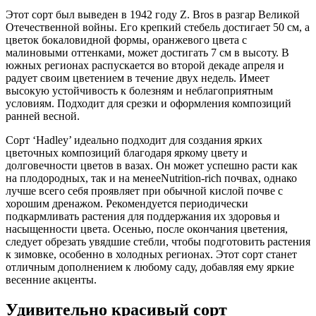
Этот сорт был выведен в 1942 году Z. Bros в разгар Великой
Отечественной войны. Его крепкий стебель достигает 50 см, а
цветок бокаловидной формы, оранжевого цвета с
малиновыми оттенками, может достигать 7 см в высоту. В
южных регионах распускается во второй декаде апреля и
радует своим цветением в течение двух недель. Имеет
высокую устойчивость к болезням и неблагоприятным
условиям. Подходит для срезки и оформления композиций
ранней весной.
Сорт ‘Hadley’ идеально подходит для создания ярких
цветочных композиций благодаря яркому цвету и
долговечности цветов в вазах. Он может успешно расти как
на плодородных, так и на менееNutrition-rich почвах, однако
лучше всего себя проявляет при обычной кислой почве с
хорошим дренажом. Рекомендуется периодически
подкармливать растения для поддержания их здоровья и
насыщенности цвета. Осенью, после окончания цветения,
следует обрезать увядшие стебли, чтобы подготовить растения
к зимовке, особенно в холодных регионах. Этот сорт станет
отличным дополнением к любому саду, добавляя ему яркие
весенние акценты.
Удивительно красивый сорт