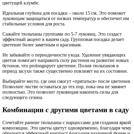
цветущей клумбе.
Идеальная глубина для посадки – около 15 см. Это поможет
луковицам защищаться от низких температур и обеспечит им
стабильные условия для роста.
Сажайте тюльпаны группами по 5-7 луковиц. Это создаст
эффектный акцент в вашем саду. Групповая посадка делает
цветение более заметным и красивым.
Не забывайте о периодичности ухода. Удаление увядающих
цветов помогает направить силу растения на развитие новых
бутонов, что prolongирует цветение. Полив тюльпанов в
период засухи также существенно повлияет на их состояние.
Выбирайте место, где они смогут «прятаться» после цветения.
Позвольте листве оставаться до тех пор, пока она не завянет
полностью. Это позволит луковицам накопить силы для
следующего сезона.
Комбинации с другими цветами в саду
Сочетайте ранние тюльпаны с нарциссами для создания яркой
композиции. Эти цветы цветут одновременно, благодаря чему
образуется эффектный контраст благодаря различной форме и