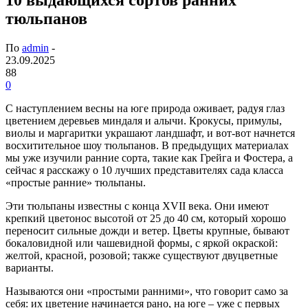
тюльпанов
По
admin
-
23.09.2025
88
0
С наступлением весны на юге природа оживает, радуя глаз
цветением деревьев миндаля и алычи. Крокусы, примулы,
виолы и маргаритки украшают ландшафт, и вот-вот начнется
восхитительное шоу тюльпанов. В предыдущих материалах
мы уже изучили ранние сорта, такие как Грейга и Фостера, а
сейчас я расскажу о 10 лучших представителях сада класса
«простые ранние» тюльпаны.
Эти тюльпаны известны с конца XVII века. Они имеют
крепкий цветонос высотой от 25 до 40 см, который хорошо
переносит сильные дожди и ветер. Цветы крупные, бывают
бокаловидной или чашевидной формы, с яркой окраской:
желтой, красной, розовой; также существуют двуцветные
варианты.
Называются они «простыми ранними», что говорит само за
себя: их цветение начинается рано, на юге – уже с первых