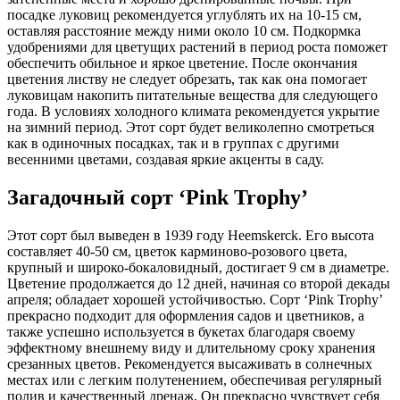
посадке луковиц рекомендуется углублять их на 10-15 см,
оставляя расстояние между ними около 10 см. Подкормка
удобрениями для цветущих растений в период роста поможет
обеспечить обильное и яркое цветение. После окончания
цветения листву не следует обрезать, так как она помогает
луковицам накопить питательные вещества для следующего
года. В условиях холодного климата рекомендуется укрытие
на зимний период. Этот сорт будет великолепно смотреться
как в одиночных посадках, так и в группах с другими
весенними цветами, создавая яркие акценты в саду.
Загадочный сорт ‘Pink Trophy’
Этот сорт был выведен в 1939 году Heemskerck. Его высота
составляет 40-50 см, цветок карминово-розового цвета,
крупный и широко-бокаловидный, достигает 9 см в диаметре.
Цветение продолжается до 12 дней, начиная со второй декады
апреля; обладает хорошей устойчивостью. Сорт ‘Pink Trophy’
прекрасно подходит для оформления садов и цветников, а
также успешно используется в букетах благодаря своему
эффектному внешнему виду и длительному сроку хранения
срезанных цветов. Рекомендуется высаживать в солнечных
местах или с легким полутенением, обеспечивая регулярный
полив и качественный дренаж. Он прекрасно чувствует себя