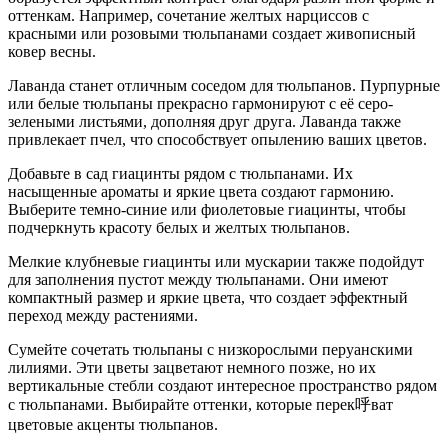
оттенкам. Например, сочетание желтых нарциссов с
красными или розовыми тюльпанами создает живописный
ковер весны.
Лаванда станет отличным соседом для тюльпанов. Пурпурные
или белые тюльпаны прекрасно гармонируют с её серо-
зелеными листьями, дополняя друг друга. Лаванда также
привлекает пчел, что способствует опылению ваших цветов.
Добавьте в сад гиацинты рядом с тюльпанами. Их
насыщенные ароматы и яркие цвета создают гармонию.
Выберите темно-синие или фиолетовые гиацинты, чтобы
подчеркнуть красоту белых и желтых тюльпанов.
Мелкие клубневые гиацинты или мускарии также подойдут
для заполнения пустот между тюльпанами. Они имеют
компактный размер и яркие цвета, что создает эффектный
переход между растениями.
Сумейте сочетать тюльпаны с низкорослыми перуанскими
лилиями. Эти цветы зацветают немного позже, но их
вертикальные стебли создают интересное пространство рядом
с тюльпанами. Выбирайте оттенки, которые перек呼ват
цветовые акценты тюльпанов.