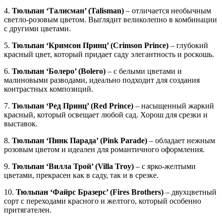
4.
Тюльпан ‘Талисман’ (Talisman)
– отличается необычным
светло-розовым цветом. Выглядит великолепно в комбинации
с другими цветами.
5.
Тюльпан ‘Кримсон Принц’ (Crimson Prince)
– глубокий
красный цвет, который придает саду элегантность и роскошь.
6.
Тюльпан ‘Болеро’ (Bolero)
– с белыми цветами и
малиновыми разводами, идеально подходит для создания
контрастных композиций.
7.
Тюльпан ‘Ред Принц’ (Red Prince)
– насыщенный жаркий
красный, который освещает любой сад. Хорош для срезки и
выставок.
8.
Тюльпан ‘Пинк Парада’ (Pink Parade)
– обладает нежным
розовым цветом и идеален для романтичного оформления.
9.
Тюльпан ‘Вилла Трой’ (Villa Troy)
– с ярко-желтыми
цветами, прекрасен как в саду, так и в срезке.
10.
Тюльпан ‘Файрс Бразерс’ (Fires Brothers)
– двухцветный
сорт с переходами красного и желтого, который особенно
притягателен.