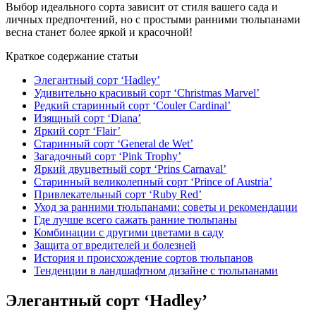
Выбор идеального сорта зависит от стиля вашего сада и
личных предпочтений, но с простыми ранними тюльпанами
весна станет более яркой и красочной!
Краткое содержание статьи
Элегантный сорт ‘Hadley’
Удивительно красивый сорт ‘Christmas Marvel’
Редкий старинный сорт ‘Couler Cardinal’
Изящный сорт ‘Diana’
Яркий сорт ‘Flair’
Старинный сорт ‘General de Wet’
Загадочный сорт ‘Pink Trophy’
Яркий двуцветный сорт ‘Prins Carnaval’
Старинный великолепный сорт ‘Prince of Austria’
Привлекательный сорт ‘Ruby Red’
Уход за ранними тюльпанами: советы и рекомендации
Где лучше всего сажать ранние тюльпаны
Комбинации с другими цветами в саду
Защита от вредителей и болезней
История и происхождение сортов тюльпанов
Тенденции в ландшафтном дизайне с тюльпанами
Элегантный сорт ‘Hadley’