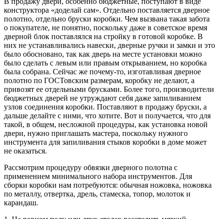
В продажу двери, особенно бюджетные, поступают в виде
конструктора «доделай сам». Отдельно поставляется дверное
полотно, отдельно бруски коробки. Чем вызвана такая забота
о покупателе, не понятно, поскольку даже в советское время
дверной блок поставлялся на стройку в готовой коробке. В
них не устанавливались навески, дверные ручки и замки и это
было обосновано, так как дверь на месте установки можно
было сделать с левым или правым открыванием, но коробка
была собрана. Сейчас же почему-то, изготавливая дверное
полотно по ГОСТовским размерам, коробку не делают, а
привозят ее отдельными брусками. Более того, производители
бюджетных дверей не утруждают себя даже запиливанием
узлов соединения коробки. Поставляют в продажу бруски, а
дальше делайте с ними, что хотите. Вот и получается, что для
такой, в общем, несложной процедуры, как установка новой
двери, нужно приглашать мастера, поскольку нужного
инструмента для запиливания стыков коробки в доме может
не оказаться.
Рассмотрим процедуру обвязки дверного полотна с
применением минимального набора инструментов. Для
сборки коробки нам потребуются: обычная ножовка, ножовка
по металлу, отвертка, дрель, стамеска, топор, молоток и
карандаш.