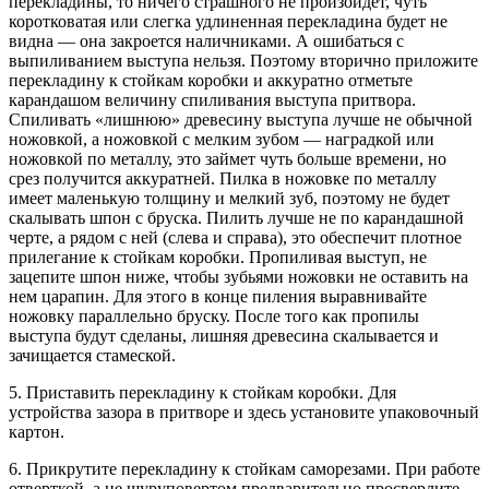
перекладины, то ничего страшного не произойдет, чуть
коротковатая или слегка удлиненная перекладина будет не
видна — она закроется наличниками. А ошибаться с
выпиливанием выступа нельзя. Поэтому вторично приложите
перекладину к стойкам коробки и аккуратно отметьте
карандашом величину спиливания выступа притвора.
Спиливать «лишнюю» древесину выступа лучше не обычной
ножовкой, а ножовкой с мелким зубом — наградкой или
ножовкой по металлу, это займет чуть больше времени, но
срез получится аккуратней. Пилка в ножовке по металлу
имеет маленькую толщину и мелкий зуб, поэтому не будет
скалывать шпон с бруска. Пилить лучше не по карандашной
черте, а рядом с ней (слева и справа), это обеспечит плотное
прилегание к стойкам коробки. Пропиливая выступ, не
зацепите шпон ниже, чтобы зубьями ножовки не оставить на
нем царапин. Для этого в конце пиления выравнивайте
ножовку параллельно бруску. После того как пропилы
выступа будут сделаны, лишняя древесина скалывается и
зачищается стамеской.
5. Приставить перекладину к стойкам коробки. Для
устройства зазора в притворе и здесь установите упаковочный
картон.
6. Прикрутите перекладину к стойкам саморезами. При работе
отверткой, а не шуруповертом предварительно просверлите