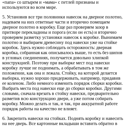
«папа» со штырем и «мама» с петлей признаны и
используются во всем мире.
5. Установив все три половинки навесок на дверное полотно,
надеваем на них ответные части и вторично помещаем
дверное полотно в коробку. Еще раз проверяем зазор в
притворе перекладины и порога (если он есть) и вторично
проверяем разметку установки навесок к коробке. Вынимаем
полотно и выбираем древесину под навески уже на стойке
коробок. Здесь нужно соблюдать осторожность: дверная
коробка, собранная как описывалось выше, то есть без шипов
в угловых соединениях, получается довольно хлипкой
конструкцией. Поэтому при выборке мест под навески
коробку лучше не поднимать, а обрабатывать в том же
положении, как она и лежала. Стойку, на которой делается
выборка, нужно хорошо придерживать, например, придавив
ее коленом. Либо немного изменить порядок сборки коробки.
Выбрать места под навески еще до сборки коробки. Другими
словами, сначала врезать в стойку навески, предварительно
разметив всю конструкцию двери, а уже потом собирать
коробку. Можно делать и так, и так, при аккуратной работе
порядок работы на качество не влияет.
6. Закрепить навески на стойках. Поднять коробку и навесить
на нее дверь. Все картонные вкладыши вставить обратно в