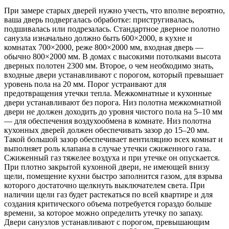
При замере старых дверей нужно учесть, что вполне вероятно,
ваша дверь подвергалась обработке: пристругивалась,
подшивалась или подрезалась. Стандартное дверное полотно
санузла изначально должно быть 600×2000, в кухне и
комнатах 700×2000, реже 800×2000 мм, входная дверь —
обычно 800×2000 мм. В домах с высокими потолками высота
дверных полотен 2300 мм. Второе, о чем необходимо знать,
входные двери устанавливают с порогом, который превышает
уровень пола на 20 мм. Порог устраивают для
предотвращения утечки тепла. Межкомнатные и кухонные
двери устанавливают без порога. Низ полотна межкомнатной
двери не должен доходить до уровня чистого пола на 5–10 мм
— для обеспечения воздухообмена в комнате. Низ полотна
кухонных дверей должен обеспечивать зазор до 15–20 мм.
Такой большой зазор обеспечивает вентиляцию всех комнат и
выполняет роль клапана в случае утечки сжиженного газа.
Сжиженный газ тяжелее воздуха и при утечке он опускается.
При плотно закрытой кухонной двери, не имеющей внизу
щели, помещение кухни быстро заполнится газом, для взрыва
которого достаточно щелкнуть выключателем света. При
наличии щели газ будет растекаться по всей квартире и для
создания критического объема потребуется гораздо больше
времени, за которое можно определить утечку по запаху.
Двери санузлов устанавливают с порогом, превышающим