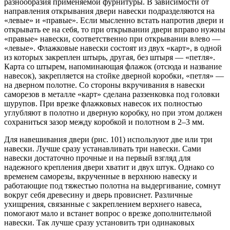
разнообразия применяемой фурнитуры. В зависимости от
направления открывания двери навески подразделяются на
«левые» и «правые». Если мысленно встать напротив двери и
открывать ее на себя, то при открывании двери вправо нужны
«правые» навески, соответственно при открывании влево —
«левые». Флажковые навески состоят из двух «карт», в одной
из которых закреплен штырь, другая, без штыря — «петля».
Карта со штырем, напоминающая флажок (отсюда и название
навесок), закрепляется на стойке дверной коробки, «петля» —
на дверном полотне. Со стороны вкручивания в навески
саморезов в металле «карт» сделана раззенковка под головки
шурупов. При врезке флажковых навесок их полностью
углубляют в полотно и дверную коробку, но при этом должен
сохраниться зазор между коробкой и полотном в 2–3 мм.
Для навешивания двери (рис. 101) используют две или три
навески. Лучше сразу устанавливать три навески. Сами
навески достаточно прочные и на первый взгляд для
надежного крепления двери хватит и двух штук. Однако со
временем саморезы, вкрученные в верхнюю навеску и
работающие под тяжестью полотна на выдергивание, сомнут
вокруг себя древесину и дверь провиснет. Различные
ухищрения, связанные с закреплением верхнего навеса,
помогают мало и встанет вопрос о врезке дополнительной
навески. Так лучше сразу установить три одинаковых