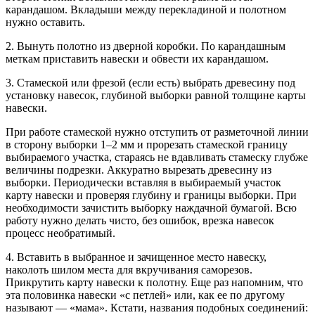
карандашом. Вкладыши между перекладиной и полотном
нужно оставить.
2. Вынуть полотно из дверной коробки. По карандашным
меткам приставить навески и обвести их карандашом.
3. Стамеской или фрезой (если есть) выбрать древесину под
установку навесок, глубиной выборки равной толщине карты
навески.
При работе стамеской нужно отступить от разметочной линии
в сторону выборки 1–2 мм и прорезать стамеской границу
выбираемого участка, стараясь не вдавливать стамеску глубже
величины подрезки. Аккуратно вырезать древесину из
выборки. Периодически вставляя в выбираемый участок
карту навески и проверяя глубину и границы выборки. При
необходимости зачистить выборку наждачной бумагой. Всю
работу нужно делать чисто, без ошибок, врезка навесок
процесс необратимый.
4. Вставить в выбранное и зачищенное место навеску,
наколоть шилом места для вкручивания саморезов.
Прикрутить карту навески к полотну. Еще раз напомним, что
эта половинка навески «с петлей» или, как ее по другому
называют — «мама». Кстати, названия подобных соединений: