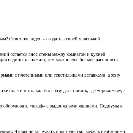
вым? Ответ очевиден – создать в своей маленькой
ий остается снос стены между комнатой и кухней.
е присоединить лоджию, том можно еще больше расширить
ирмами с плетенными или текстильными вставками, а зону
ке пола и потолка. Это сразу даст понять, где «прихожая», а
 его оборудовать «шкаф» с выдвижными ящиками. Подиумы к
ерьми. Чтобы не загружать пространство, мебель необходимо