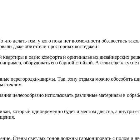
 что делать тем, у кого пока нет возможности обзавестись тако
овали даже обитатели просторных коттеджей!
вартиры в оазис комфорта и оригинальных дизайнерских решен
например, оборудовать его барной стойкой. А если еще к кухн
ичные перегородки-ширмы. Так, зону отдыха можно обособить ш
м стеклом.
ания целесообразно использовать различные материалы в обработ
иван, который одновременно будет и местом для сна, а внутри
ещения.
ение. Стены светлых тонов должны гармонировать с полом и дв