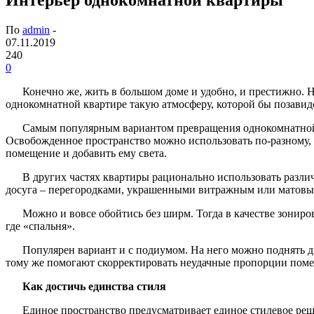
По
admin
-
07.11.2019
240
0
Конечно же, жить в большом доме и удобно, и престижно. Но
однокомнатной квартире такую атмосферу, которой бы позавид
Самым популярным вариантом превращения однокомнатной к
Освобожденное пространство можно использовать по-разному, 
помещение и добавить ему света.
В других частях квартиры рационально использовать разл
досуга – перегородками, украшенными витражным или матовы
Можно и вовсе обойтись без ширм. Тогда в качестве зониров
где «спальня».
Популярен вариант и с подиумом. На него можно поднять д
тому же помогают скорректировать неудачные пропорции пом
Как достичь единства стиля
Единое пространство предусматривает единое стилевое реш