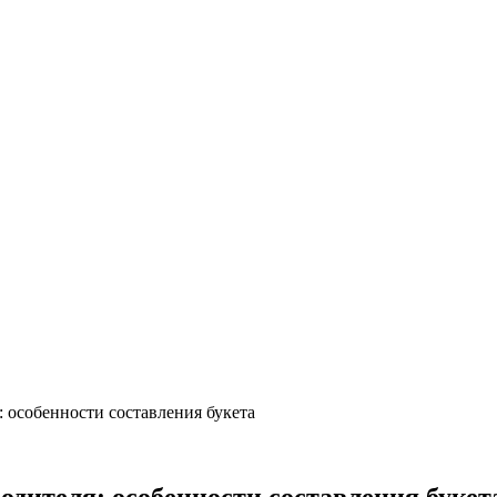
 особенности составления букета
дителя: особенности составления букет