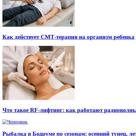
Как действует СМТ-терапия на организм ребенка
Что такое RF-лифтинг: как работают радиоволны
Рыбалка в Бодруме по сезонам: осенний тунец, л