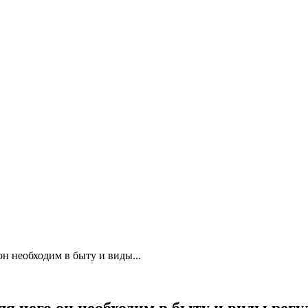
он необходим в быту и виды...
ля чего он необходим в быту и виды регу