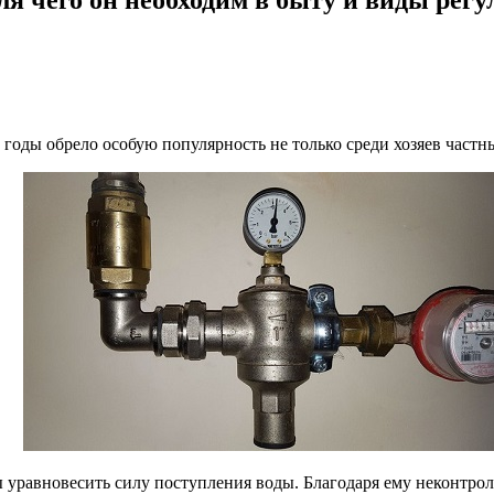
е годы обрело особую популярность не только среди хозяев част
бы уравновесить силу поступления воды. Благодаря ему неконтр