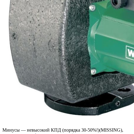
Минусы — невысокий КПД (порядка 30-50%!)(MISSING),