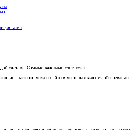
усы
ома
недостатки
аждой системе. Самыми важными считаются:
топлива, которое можно найти в месте нахождения обогреваемо
навливают непосредственно на радиаторе или закрепляют на са