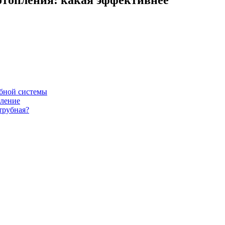
убной системы
пление
трубная?