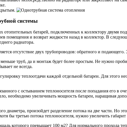
ке.
ткрытым.
рубной системы
ких отопительных батарей, подключенных к коллектору двумя по
агрев помещения и возврат жидкости назад в коллектор. В следу
еднего радиатора.
тся отсутствие двух трубопроводов: обратного и подающего. Э
меньше труб, да и монтаж будет более простым. Не нужно проби
ывает не всегда.
гулировку теплоотдачи каждой отдельной батареи. Для этого н
вязанного с остыванием теплоносителя после попадания его в оч
пло, необходимо увеличивать мощность батареи, наращивая доп
го диаметра, произойдет разделение потока на две части. Но эт
хотя бы третью потока теплоносителя, нужно увеличить габарит 
лощадь которого превышает 100 м2? Для нормального прохода т