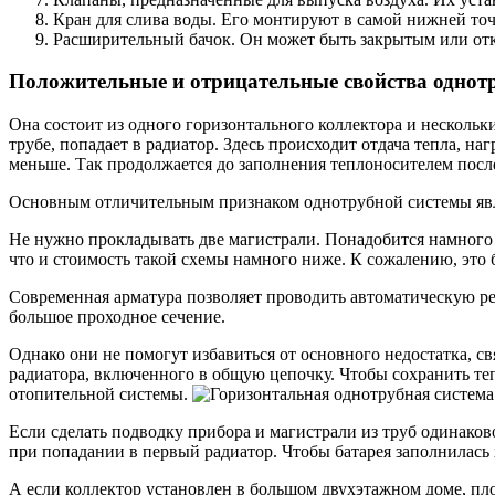
Кран для слива воды. Его монтируют в самой нижней точ
Расширительный бачок. Он может быть закрытым или о
Положительные и отрицательные свойства однот
Она состоит из одного горизонтального коллектора и несколь
трубе, попадает в радиатор. Здесь происходит отдача тепла, н
меньше. Так продолжается до заполнения теплоносителем посл
Основным отличительным признаком однотрубной системы являе
Не нужно прокладывать две магистрали. Понадобится намного 
что и стоимость такой схемы намного ниже. К сожалению, это б
Современная арматура позволяет проводить автоматическую ре
большое проходное сечение.
Однако они не помогут избавиться от основного недостатка, с
радиатора, включенного в общую цепочку. Чтобы сохранить те
отопительной системы.
Если сделать подводку прибора и магистрали из труб одинаково
при попадании в первый радиатор. Чтобы батарея заполнилась 
А если коллектор установлен в большом двухэтажном доме, п